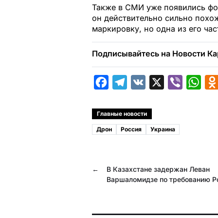
Также в СМИ уже появились фот
он действительно сильно похо
маркировку, но одна из его ча
Подписывайтесь на Новости Ка
F
T
V
X
V
W
a
e
K
i
h
c
l
b
a
Главные новости
e
e
e
t
Дрон
Россия
Украина
b
g
r
s
o
r
A
←
В Казахстане задержан Леван
o
a
p
Варшаломидзе по требованию Р
k
m
p