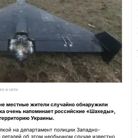
ео в сети
тане местные жители случайно обнаружили
дка очень напоминает российские «Шахеды»,
 территорию Украины.
лкой на департамент полиции Западно-
 деталей об этом необычном случае известно