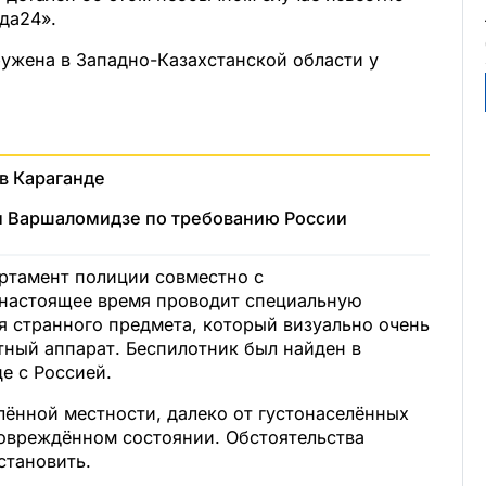
да24».
ужена в Западно-Казахстанской области у
в Караганде
н Варшаломидзе по требованию России
артамент полиции совместно с
настоящее время проводит специальную
я странного предмета, который визуально очень
тный аппарат. Беспилотник был найден в
е с Россией.
алённой местности, далеко от густонаселённых
повреждённом состоянии. Обстоятельства
становить.