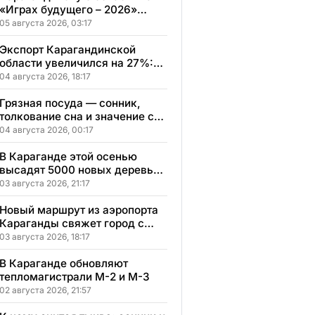
«Играх будущего – 2026»
представят два коллектива
05 августа 2026, 03:17
Экспорт Карагандинской
области увеличился на 27%:
регион осваивает новые
04 августа 2026, 18:17
рынки
Грязная посуда — сонник,
толкование сна и значение сна
по мотивам ваших ощущений
04 августа 2026, 00:17
и переживаний
В Караганде этой осенью
высадят 5000 новых деревьев
в экопарке
03 августа 2026, 21:17
Новый маршрут из аэропорта
Караганды свяжет город с
другими регионами
03 августа 2026, 18:17
Казахстана
В Караганде обновляют
тепломагистрали М-2 и М-3
02 августа 2026, 21:57