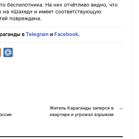
о беспилотника. На них отчётливо видно, что
ж на «Шахед» и имеет соответствующую
стей повреждена.
раганды в
Telegram
и
Facebook
.
O
M
d
a
n
i
o
l
k
.
l
R
a
u
Житель Караганды заперся в
→
оссии
квартире и угрожал взрывом
s
s
n