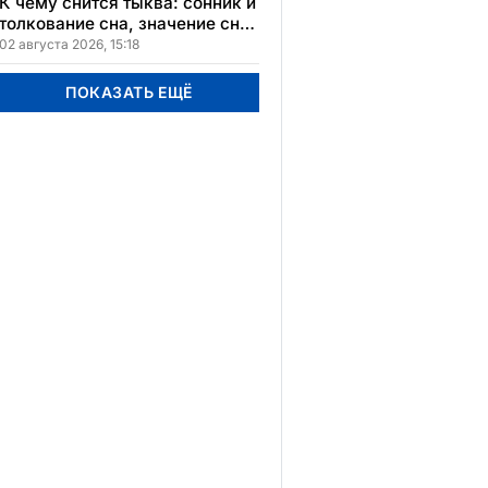
К чему снится тыква: сонник и
толкование сна, значение сна
в различных культурах
02 августа 2026, 15:18
ПОКАЗАТЬ ЕЩЁ