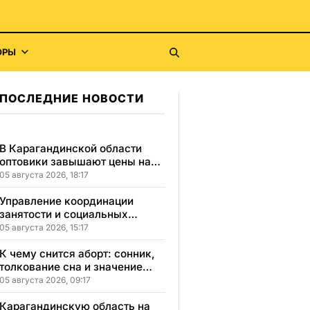
ОРЫ
ПОСЛЕДНИЕ НОВОСТИ
В Карагандинской области
оптовики завышают цены на
продукты до 50%
05 августа 2026, 18:17
Управление координации
занятости и социальных
программ Карагандинской
05 августа 2026, 15:17
области сменило место
расположения
К чему снится аборт: сонник,
толкование сна и значение
увиденного
05 августа 2026, 09:17
Карагандинскую область на