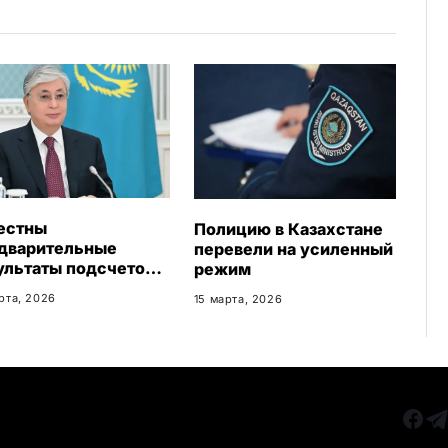
i
k
i
естны
Полицию в Казахстане
дварительные
перевели на усиленный
ультаты подсчетов
режим
: сколько жителей
рта, 2026
15 марта, 2026
поддержали новую
ституцию
РУБРИКИ