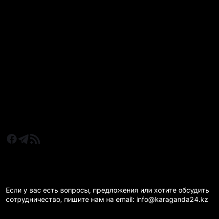
РУБРИКИ
Все главные новости
Новости Казахстан
Новости Караганда
Статьи и Обзоры
Новости бизнеса
Новости спорта
КАРАГАНДА 24 НА СВЯЗИ!
Если у вас есть вопросы, предложения или хотите обсудить
сотрудничество, пишите нам на email: info@karaganda24.kz