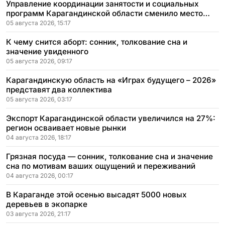
Управление координации занятости и социальных
программ Карагандинской области сменило место
расположения
05 августа 2026, 15:17
К чему снится аборт: сонник, толкование сна и
значение увиденного
05 августа 2026, 09:17
Карагандинскую область на «Играх будущего – 2026»
представят два коллектива
05 августа 2026, 03:17
Экспорт Карагандинской области увеличился на 27%:
регион осваивает новые рынки
04 августа 2026, 18:17
Грязная посуда — сонник, толкование сна и значение
сна по мотивам ваших ощущений и переживаний
04 августа 2026, 00:17
В Караганде этой осенью высадят 5000 новых
деревьев в экопарке
03 августа 2026, 21:17