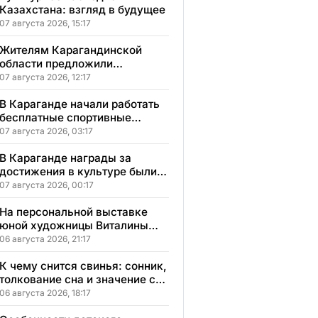
Казахстана: взгляд в будущее
07 августа 2026, 15:17
Жителям Карагандинской
области предложили
бесплатное обучение с
07 августа 2026, 12:17
гарантией трудоустройства
В Караганде начали работать
бесплатные спортивные
секции для детей с
07 августа 2026, 03:17
инвалидностью
В Караганде награды за
достижения в культуре были
вручены 5 лауреатам
07 августа 2026, 00:17
На персональной выставке
юной художницы Виталины
представлено 156 работ
06 августа 2026, 21:17
К чему снится свинья: сонник,
толкование сна и значение сна
для вашей жизни
06 августа 2026, 18:17