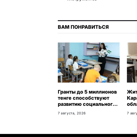
ВАМ ПОНРАВИТЬСЯ
Гранты до 5 миллионов
Жи
тенге способствуют
Кар
развитию социального
обл
бизнеса в
бес
7 августа, 2026
7 авг
Карагандинской
гар
области
тру