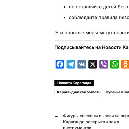
не оставляйте детей без
соблюдайте правила безо
Эти простые меры могут спаст
Подписывайтесь на Новости Ка
F
T
V
X
V
W
a
e
K
i
h
c
l
b
a
Новости Караганда
e
e
e
t
Карагандинская область
Купание в з
b
g
r
s
o
r
A
←
Фигуры со спины вывели на воро
o
a
p
Караганде раскрыта кража
k
m
p
инструментов