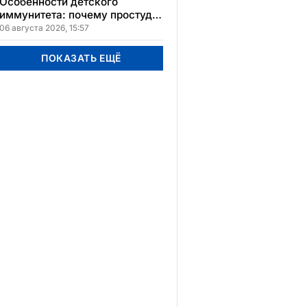
Особенности детского
иммунитета: почему простуды
у детей протекают иначе и как
06 августа 2026, 15:57
правильно им помогать
ПОКАЗАТЬ ЕЩЁ