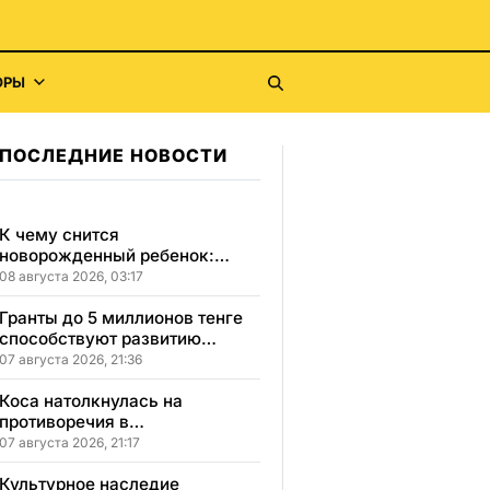
ОРЫ
ПОСЛЕДНИЕ НОВОСТИ
К чему снится
новорожденный ребенок:
сонник, толкование и
08 августа 2026, 03:17
значение сна
Гранты до 5 миллионов тенге
способствуют развитию
социального бизнеса в
07 августа 2026, 21:36
Карагандинской области
Коса натолкнулась на
противоречия в
Карагандинской области
07 августа 2026, 21:17
Культурное наследие