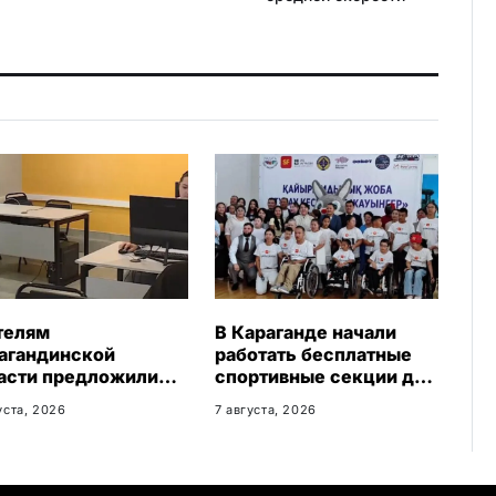
s
n
i
k
i
телям
В Караганде начали
агандинской
работать бесплатные
асти предложили
спортивные секции для
платное обучение с
детей с инвалидностью
уста, 2026
7 августа, 2026
антией
доустройства