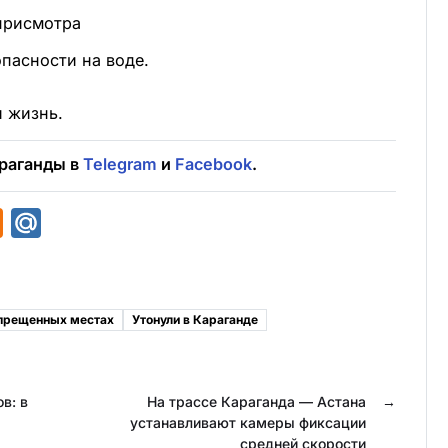
 присмотра
пасности на воде.
и жизнь.
раганды в
Telegram
и
Facebook
.
O
M
d
a
n
i
o
l
апрещенных местах
Утонули в Караганде
k
.
l
R
в: в
a
u
На трассе Караганда — Астана
→
устанавливают камеры фиксации
s
средней скорости