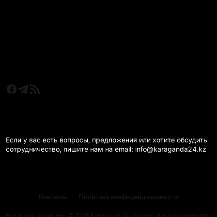
Новости Казахстан
Новости Караганда
Статьи и Обзоры
Новости бизнеса
Новости спорта
КАРАГАНДА 24 НА СВЯЗИ!
Если у вас есть вопросы, предложения или хотите обсудить
сотрудничество, пишите нам на email: info@karaganda24.kz
Контакты
Политика конфиденциальности
Все права защищены © 2026 Караганда 24. Контент предназначен для