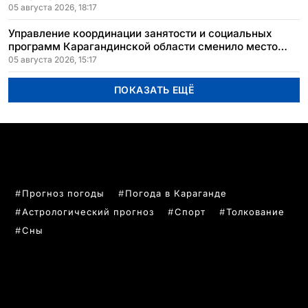
05 августа 2026, 18:17
Управление координации занятости и социальных
программ Карагандинской области сменило место
расположения
05 августа 2026, 15:17
ПОКАЗАТЬ ЕЩЁ
ПОПУЛЯРНЫЕ ТЕМЫ
Прогноз погоды
Погода в Караганде
Астрологический прогноз
Спорт
Толкование
Сны
РУБРИКИ
Все главные новости