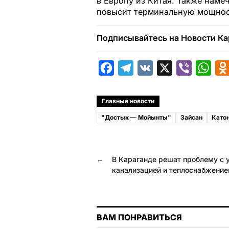
в Европу из Китая. Также наме
повысит терминальную мощност
Подписывайтесь на Новости Ка
F
T
V
X
V
W
a
e
K
i
h
c
l
b
a
Главные новости
e
e
e
t
"Достык — Мойынты"
Зайсан
Като
b
g
r
s
o
r
A
←
В Караганде решат проблему с 
o
a
p
канализацией и теплоснабжени
k
m
p
ВАМ ПОНРАВИТЬСЯ