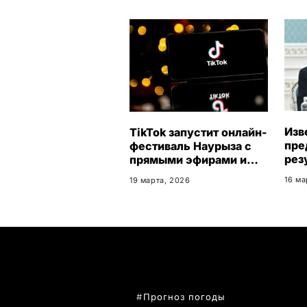
Изв
TikTok запустит онлайн-
пре
фестиваль Наурыза с
рез
прямыми эфирами и
ЦИК
концертами
16 ма
19 марта, 2026
РК 
Кон
ПОПУЛЯРНЫЕ ТЕМЫ
Прогноз погоды