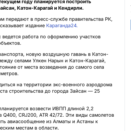
 текущем году планируется построить
Зайсан, Катон-Карагай и Кендирли.
 передают в пресс-службе правительства РК,
ссказывает издание
Караганда24.
с ведется работа по оформлению участков
объектов.
ранспорта, новую воздушную гавань в Катон-
между селами Улкен Нарын и Катон-Карагай,
тояние от места возведения до самого села
ометров.
диться на территории экс-военного аэродрома
еста строительства до города Зайсан — 25
планируется возвести ИВПП длиной 2,2
 Q400, CRJ200, ATR 42/72. Эти виды самолетов
ть авиасообщение из Алматы и Астаны к
еским местам в области.