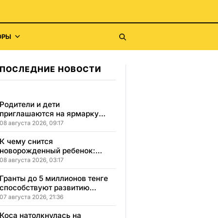
ОРЫ
ПОСЛЕДНИЕ НОВОСТИ
Родители и дети
приглашаются на ярмарку
школьной одежды в
08 августа 2026, 09:17
Казахстане
К чему снится
новорожденный ребенок:
сонник, толкование и
08 августа 2026, 03:17
значение сна
Гранты до 5 миллионов тенге
способствуют развитию
социального бизнеса в
07 августа 2026, 21:36
Карагандинской области
Коса натолкнулась на