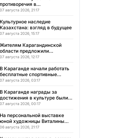
противоречия в
Карагандинской области
07 августа 2026, 21:17
Культурное наследие
Казахстана: взгляд в будущее
07 августа 2026, 15:17
Жителям Карагандинской
области предложили
бесплатное обучение с
07 августа 2026, 12:17
гарантией трудоустройства
В Караганде начали работать
бесплатные спортивные
секции для детей с
07 августа 2026, 03:17
инвалидностью
В Караганде награды за
достижения в культуре были
вручены 5 лауреатам
07 августа 2026, 00:17
На персональной выставке
юной художницы Виталины
представлено 156 работ
06 августа 2026, 21:17