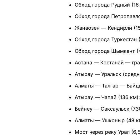
Обход города Рудный (16,
Обход города Петропавло
Жанаозен — Кендирли (15
Обход города Туркестан (
Обход города Шымкент (4
Астана — Костанай — гра
Атырау — Уральск (средн
Алматы — Талгар — Байды
Атырау — Чапай (136 км);
Бейнеу — Саксаульск (736
Алматы — Ушконыр (48 к
Мост через реку Урал (6,5