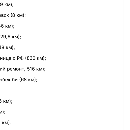
9 км);
вск (8 км);
6 км);
29,6 км);
8 км);
ница с РФ (830 км);
ий ремонт, 516 км);
бек би (68 км);
 км);
м);
 км).