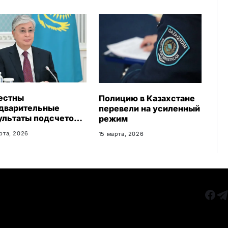
k
i
естны
Полицию в Казахстане
дварительные
перевели на усиленный
ультаты подсчетов
режим
: сколько жителей
рта, 2026
15 марта, 2026
поддержали новую
ституцию
РУБРИКИ
Все главные новости
КАРА