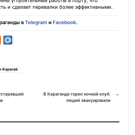
чены углубительные работы в порту, что
ь и сделает перевалки более эффективными.
раганды в
Telegram
и
Facebook
.
O
M
d
a
n
i
o
l
н-Карагай
k
.
l
R
устаревшей
a
u
В Караганде горел ночной клуб:
→
ем
людей эвакуировали
s
s
n
i