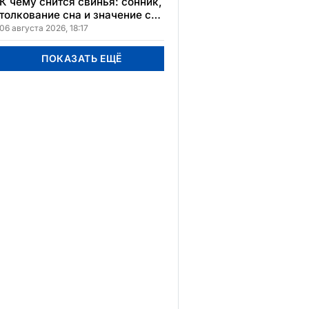
К чему снится свинья: сонник,
толкование сна и значение сна
для вашей жизни
06 августа 2026, 18:17
ПОКАЗАТЬ ЕЩЁ