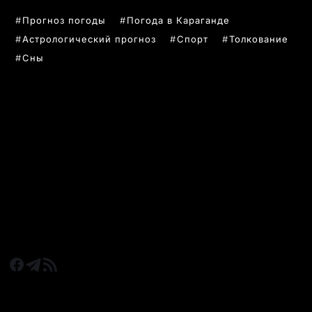
Прогноз погоды
Погода в Караганде
Астрологический прогноз
Спорт
Толкование
Сны
РУБРИКИ
Все главные новости
Новости Казахстан
Новости Караганда
Статьи и Обзоры
Новости бизнеса
Новости спорта
КАРАГАНДА 24 НА СВЯЗИ!