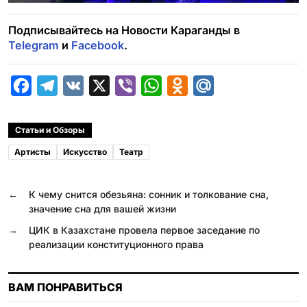
Подписывайтесь на Новости Караганды в
Telegram
и
Facebook
.
F
T
V
X
V
W
O
M
a
e
K
i
h
d
a
c
l
b
a
n
i
Статьи и Обзоры
e
e
e
t
o
l
Артисты
Искусство
Театр
b
g
r
s
k
.
o
r
A
l
R
←
К чему снится обезьяна: сонник и толкование сна,
o
a
p
a
u
значение сна для вашей жизни
k
m
p
s
→
ЦИК в Казахстане провела первое заседание по
реализации конституционного права
s
n
ВАМ ПОНРАВИТЬСЯ
i