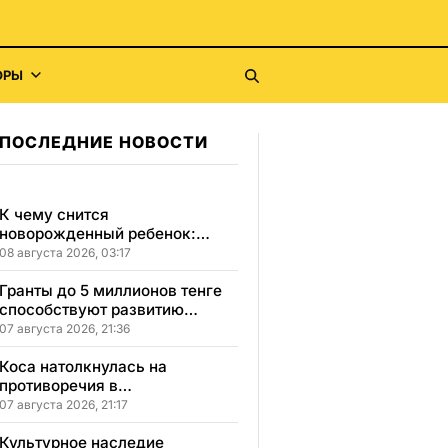
ОРЫ
ПОСЛЕДНИЕ НОВОСТИ
К чему снится
новорожденный ребенок:
сонник, толкование и
08 августа 2026, 03:17
значение сна
Гранты до 5 миллионов тенге
способствуют развитию
социального бизнеса в
07 августа 2026, 21:36
Карагандинской области
Коса натолкнулась на
противоречия в
Карагандинской области
07 августа 2026, 21:17
Культурное наследие