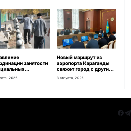
k
i
авление
Новый маршрут из
рдинации занятости
аэропорта Караганды
оциальных
свяжет город с другими
грамм
регионами Казахстана
уста, 2026
3 августа, 2026
агандинской
асти сменило место
положения
РУБРИКИ
Все главные новости
КАРА