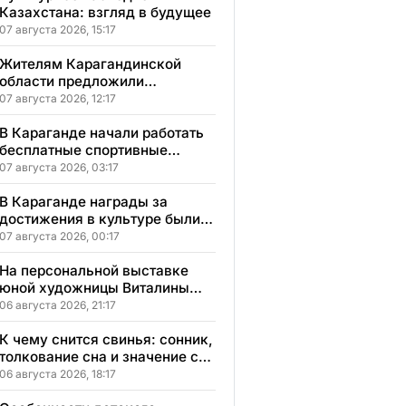
Казахстана: взгляд в будущее
07 августа 2026, 15:17
Жителям Карагандинской
области предложили
бесплатное обучение с
07 августа 2026, 12:17
гарантией трудоустройства
В Караганде начали работать
бесплатные спортивные
секции для детей с
07 августа 2026, 03:17
инвалидностью
В Караганде награды за
достижения в культуре были
вручены 5 лауреатам
07 августа 2026, 00:17
На персональной выставке
юной художницы Виталины
представлено 156 работ
06 августа 2026, 21:17
К чему снится свинья: сонник,
толкование сна и значение сна
для вашей жизни
06 августа 2026, 18:17