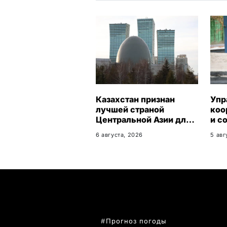
Казахстан признан
Упр
лучшей страной
коо
Центральной Азии для
и с
переезда
про
6 августа, 2026
5 авг
Кар
обл
рас
ПОПУЛЯРНЫЕ ТЕМЫ
Прогноз погоды