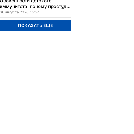
Особенности детского
иммунитета: почему простуды
у детей протекают иначе и как
06 августа 2026, 15:57
правильно им помогать
ПОКАЗАТЬ ЕЩЁ