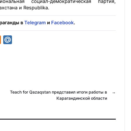
иональная социал-демократическая партия,
хстана и Respublika.
раганды в
Telegram
и
Facebook
.
O
M
d
a
n
i
o
l
k
.
l
R
a
Teach for Qazaqstan представил итоги работы в
u
→
Карагандинской области
s
s
n
i