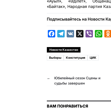
«Ауыл», «Әділет», Общенац
«Байтак», Народная партия Каза
Подписывайтесь на Новости Ка
F
T
V
X
V
W
a
e
K
i
h
c
l
b
a
Новости Казахстан
e
e
e
t
Выборы
Конституция
ЦИК
b
g
r
s
o
r
A
←
Юбилейный сезон Сцены и
o
a
p
судьбы завершен
k
m
p
ВАМ ПОНРАВИТЬСЯ