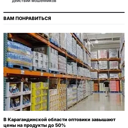
действий мошенников
s
n
ВАМ ПОНРАВИТЬСЯ
i
k
i
В Карагандинской области оптовики завышают
цены на продукты до 50%