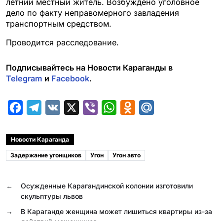
летний местный житель. Возбуждено уголовное
дело по факту неправомерного завладения
транспортным средством.
Проводится расследование.
Подписывайтесь на Новости Караганды в
Telegram
и
Facebook
.
F
T
V
X
V
W
O
M
a
e
K
i
h
d
a
c
l
b
a
n
i
Новости Караганда
e
e
e
t
o
l
Задержание угонщиков
Угон
Угон авто
b
g
r
s
k
.
o
r
A
l
R
←
Осужденные Карагандинской колонии изготовили
o
a
p
a
u
скульптуры львов
k
m
p
s
→
В Караганде женщина может лишиться квартиры из-за