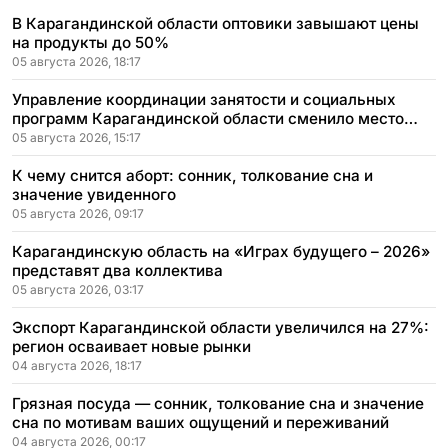
В Карагандинской области оптовики завышают цены
на продукты до 50%
05 августа 2026, 18:17
Управление координации занятости и социальных
программ Карагандинской области сменило место
расположения
05 августа 2026, 15:17
К чему снится аборт: сонник, толкование сна и
значение увиденного
05 августа 2026, 09:17
Карагандинскую область на «Играх будущего – 2026»
представят два коллектива
05 августа 2026, 03:17
Экспорт Карагандинской области увеличился на 27%:
регион осваивает новые рынки
04 августа 2026, 18:17
Грязная посуда — сонник, толкование сна и значение
сна по мотивам ваших ощущений и переживаний
04 августа 2026, 00:17