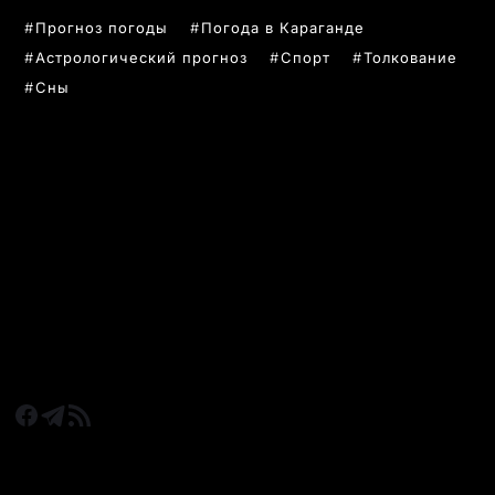
Прогноз погоды
Погода в Караганде
Астрологический прогноз
Спорт
Толкование
Сны
РУБРИКИ
Все главные новости
Новости Казахстан
Новости Караганда
Статьи и Обзоры
Новости бизнеса
Новости спорта
КАРАГАНДА 24 НА СВЯЗИ!