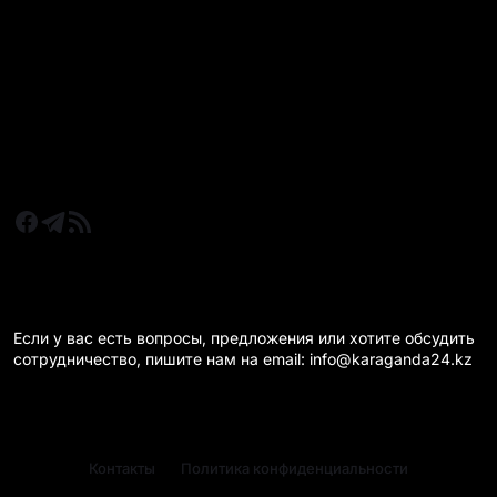
Все главные новости
Новости Казахстан
Новости Караганда
Статьи и Обзоры
Новости бизнеса
Новости спорта
КАРАГАНДА 24 НА СВЯЗИ!
Если у вас есть вопросы, предложения или хотите обсудить
сотрудничество, пишите нам на email: info@karaganda24.kz
Контакты
Политика конфиденциальности