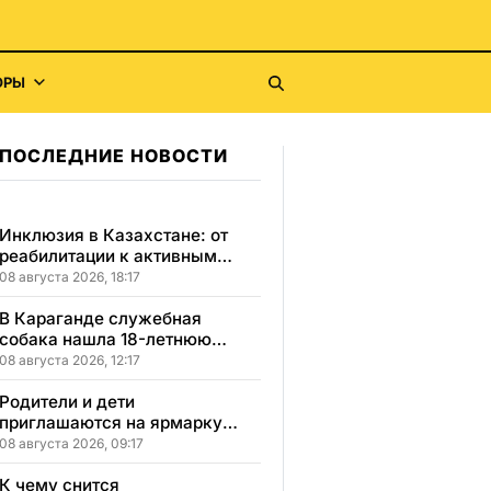
ОРЫ
ПОСЛЕДНИЕ НОВОСТИ
Инклюзия в Казахстане: от
реабилитации к активным
победам и самостоятельности
08 августа 2026, 18:17
В Караганде служебная
собака нашла 18-летнюю
девушку, пропавшую после
08 августа 2026, 12:17
свидания
Родители и дети
приглашаются на ярмарку
школьной одежды в
08 августа 2026, 09:17
Казахстане
К чему снится