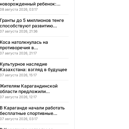
новорожденный ребенок:
сонник, толкование и
08 августа 2026, 03:17
значение сна
Гранты до 5 миллионов тенге
способствуют развитию
социального бизнеса в
07 августа 2026, 21:36
Карагандинской области
Коса натолкнулась на
противоречия в
Карагандинской области
07 августа 2026, 21:17
Культурное наследие
Казахстана: взгляд в будущее
07 августа 2026, 15:17
Жителям Карагандинской
области предложили
бесплатное обучение с
07 августа 2026, 12:17
гарантией трудоустройства
В Караганде начали работать
бесплатные спортивные
секции для детей с
07 августа 2026, 03:17
инвалидностью