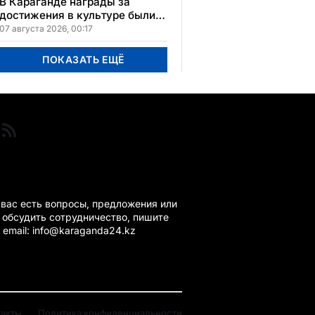
В Караганде награды за
достижения в культуре были
вручены 5 лауреатам
07 августа 2026, 00:17
ПОКАЗАТЬ ЕЩЁ
ГАНДА 24 НА СВЯЗИ!
 вас есть вопросы, предложения или
 обсудить сотрудничество, пишите
 email: info@karaganda24.kz
такты
Политика конфиденциальности