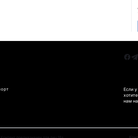
РУБРИКИ
Все главные новости
КАРА
Новости Казахстан
Новости Караганда
порт
Если у
хотите
Статьи и Обзоры
нам на
Новости бизнеса
Новости спорта
Кон
Контент предназначен для лиц 18+.