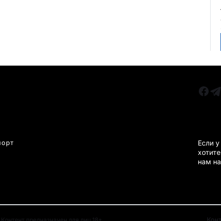
РУБРИКИ
Все главные новости
КАРА
Новости Казахстан
Новости Караганда
порт
Если у
хотите
Статьи и Обзоры
нам на
Новости бизнеса
Новости спорта
Кон
Контент предназначен для лиц 18+.