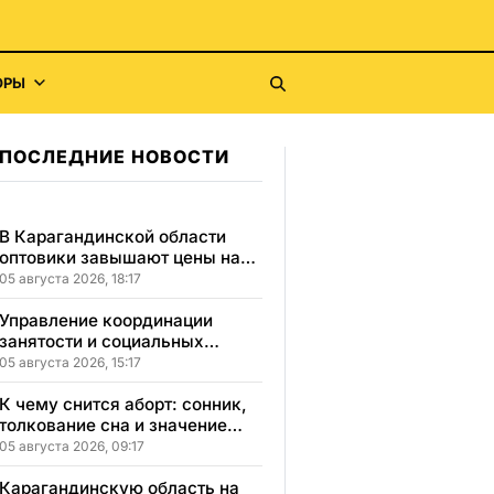
ОРЫ
ПОСЛЕДНИЕ НОВОСТИ
В Карагандинской области
оптовики завышают цены на
продукты до 50%
05 августа 2026, 18:17
Управление координации
занятости и социальных
программ Карагандинской
05 августа 2026, 15:17
области сменило место
расположения
К чему снится аборт: сонник,
толкование сна и значение
увиденного
05 августа 2026, 09:17
Карагандинскую область на