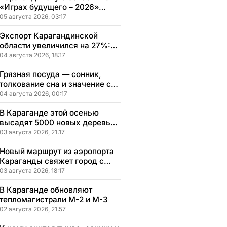
«Играх будущего – 2026»
представят два коллектива
05 августа 2026, 03:17
Экспорт Карагандинской
области увеличился на 27%:
регион осваивает новые
04 августа 2026, 18:17
рынки
Грязная посуда — сонник,
толкование сна и значение сна
по мотивам ваших ощущений
04 августа 2026, 00:17
и переживаний
В Караганде этой осенью
высадят 5000 новых деревьев
в экопарке
03 августа 2026, 21:17
Новый маршрут из аэропорта
Караганды свяжет город с
другими регионами
03 августа 2026, 18:17
Казахстана
В Караганде обновляют
тепломагистрали М-2 и М-3
02 августа 2026, 21:57