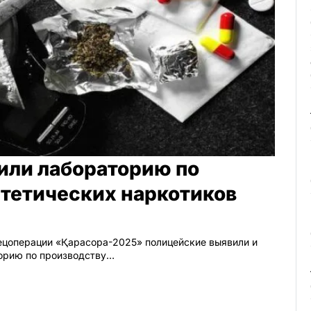
или лабораторию по
нтетических наркотиков
пецоперации «Қарасора-2025» полицейские выявили и
орию по производству…