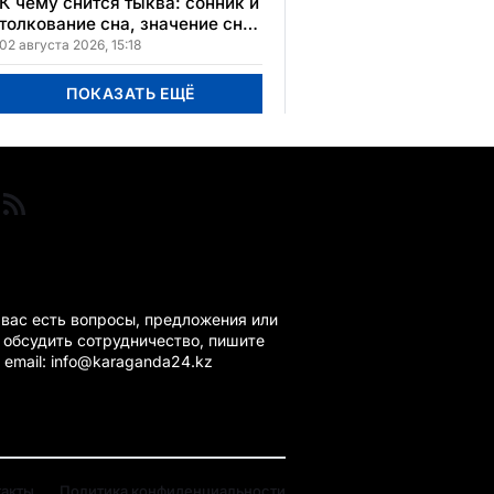
К чему снится тыква: сонник и
толкование сна, значение сна
в различных культурах
02 августа 2026, 15:18
ПОКАЗАТЬ ЕЩЁ
ГАНДА 24 НА СВЯЗИ!
 вас есть вопросы, предложения или
 обсудить сотрудничество, пишите
 email: info@karaganda24.kz
такты
Политика конфиденциальности