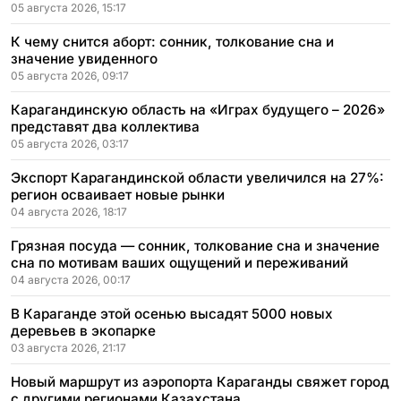
расположения
05 августа 2026, 15:17
К чему снится аборт: сонник, толкование сна и
значение увиденного
05 августа 2026, 09:17
Карагандинскую область на «Играх будущего – 2026»
представят два коллектива
05 августа 2026, 03:17
Экспорт Карагандинской области увеличился на 27%:
регион осваивает новые рынки
04 августа 2026, 18:17
Грязная посуда — сонник, толкование сна и значение
сна по мотивам ваших ощущений и переживаний
04 августа 2026, 00:17
В Караганде этой осенью высадят 5000 новых
деревьев в экопарке
03 августа 2026, 21:17
Новый маршрут из аэропорта Караганды свяжет город
с другими регионами Казахстана