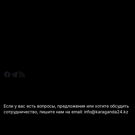
РУБРИКИ
Все главные новости
Новости Казахстан
Новости Караганда
Статьи и Обзоры
Новости бизнеса
Новости спорта
КАРАГАНДА 24 НА СВЯЗИ!
Если у вас есть вопросы, предложения или хотите обсудить
сотрудничество, пишите нам на email: info@karaganda24.kz