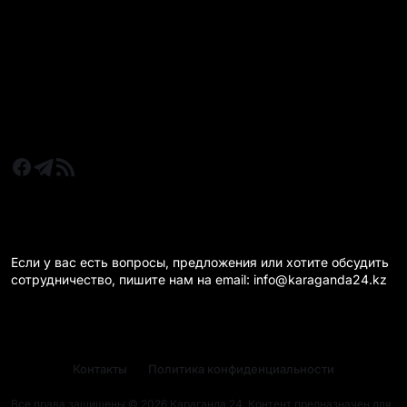
Новости Казахстан
Новости Караганда
Статьи и Обзоры
Новости бизнеса
Новости спорта
КАРАГАНДА 24 НА СВЯЗИ!
Если у вас есть вопросы, предложения или хотите обсудить
сотрудничество, пишите нам на email: info@karaganda24.kz
Контакты
Политика конфиденциальности
Все права защищены © 2026 Караганда 24. Контент предназначен для