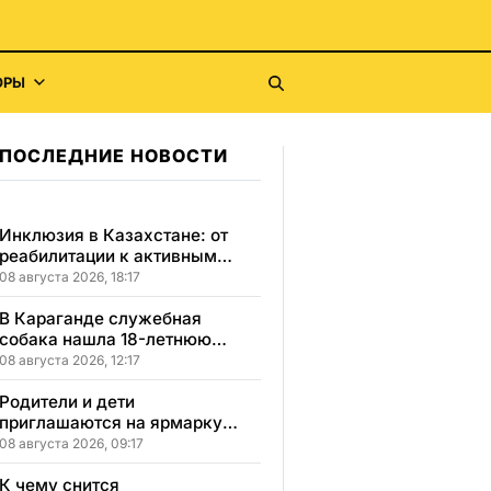
ОРЫ
ПОСЛЕДНИЕ НОВОСТИ
Инклюзия в Казахстане: от
реабилитации к активным
победам и самостоятельности
08 августа 2026, 18:17
В Караганде служебная
собака нашла 18-летнюю
девушку, пропавшую после
08 августа 2026, 12:17
свидания
Родители и дети
приглашаются на ярмарку
школьной одежды в
08 августа 2026, 09:17
Казахстане
К чему снится