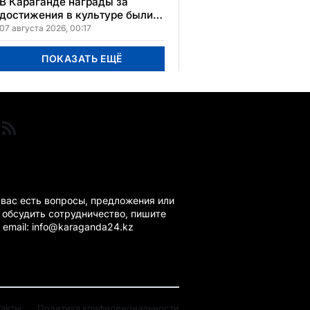
В Караганде награды за
достижения в культуре были
вручены 5 лауреатам
07 августа 2026, 00:17
ПОКАЗАТЬ ЕЩЁ
ГАНДА 24 НА СВЯЗИ!
 вас есть вопросы, предложения или
 обсудить сотрудничество, пишите
 email: info@karaganda24.kz
такты
Политика конфиденциальности