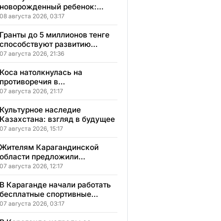
новорожденный ребенок:
сонник, толкование и
08 августа 2026, 03:17
значение сна
Гранты до 5 миллионов тенге
способствуют развитию
социального бизнеса в
07 августа 2026, 21:36
Карагандинской области
Коса натолкнулась на
противоречия в
Карагандинской области
07 августа 2026, 21:17
Культурное наследие
Казахстана: взгляд в будущее
07 августа 2026, 15:17
Жителям Карагандинской
области предложили
бесплатное обучение с
07 августа 2026, 12:17
гарантией трудоустройства
В Караганде начали работать
бесплатные спортивные
секции для детей с
07 августа 2026, 03:17
инвалидностью