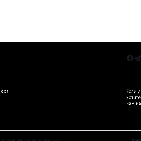
РУБРИКИ
Все главные новости
КАРА
Новости Казахстан
Новости Караганда
порт
Если у
хотите
Статьи и Обзоры
нам на
Новости бизнеса
Новости спорта
Кон
Контент предназначен для лиц 18+.