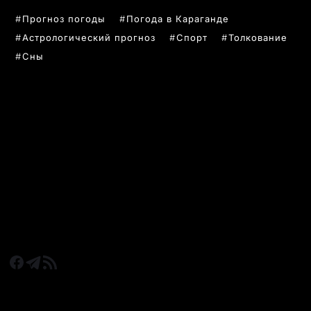
Прогноз погоды
Погода в Караганде
Астрологический прогноз
Спорт
Толкование
Сны
РУБРИКИ
Все главные новости
Новости Казахстан
Новости Караганда
Статьи и Обзоры
Новости бизнеса
Новости спорта
КАРАГАНДА 24 НА СВЯЗИ!