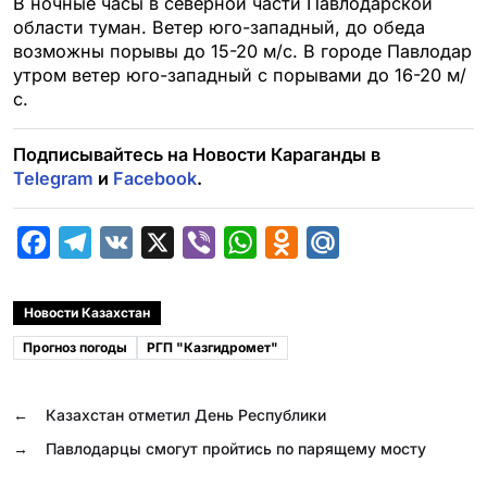
В ночные часы в северной части Павлодарской
области туман. Ветер юго-западный, до обеда
возможны порывы до 15-20 м/с. В городе Павлодар
утром ветер юго-западный с порывами до 16-20 м/
с.
Подписывайтесь на Новости Караганды в
Telegram
и
Facebook
.
F
T
V
X
V
W
O
M
a
e
K
i
h
d
a
c
l
b
a
n
i
Новости Казахстан
e
e
e
t
o
l
Прогноз погоды
РГП "Казгидромет"
b
g
r
s
k
.
o
r
A
l
R
←
Казахстан отметил День Республики
o
a
p
a
u
→
Павлодарцы смогут пройтись по парящему мосту
k
m
p
s