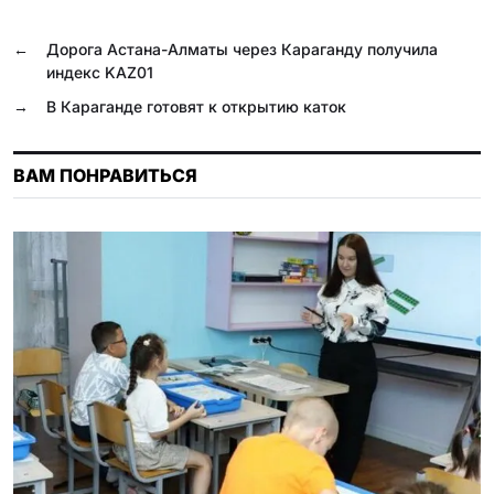
o
r
A
l
R
o
a
p
a
u
←
Дорога Астана-Алматы через Караганду получила
индекс KAZ01
k
m
p
s
→
В Караганде готовят к открытию каток
s
n
ВАМ ПОНРАВИТЬСЯ
i
k
i