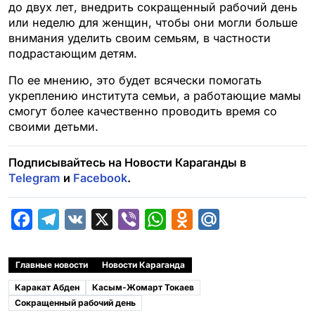
до двух лет, внедрить сокращенный рабочий день
или неделю для женщин, чтобы они могли больше
внимания уделить своим семьям, в частности
подрастающим детям.
По ее мнению, это будет всячески помогать
укреплению института семьи, а работающие мамы
смогут более качественно проводить время со
своими детьми.
Подписывайтесь на Новости Караганды в
Telegram
и
Facebook
.
F
T
V
X
V
W
O
M
a
e
K
i
h
d
a
c
l
b
a
n
i
Главные новости
Новости Караганда
e
e
e
t
o
l
Каракат Абден
Касым-Жомарт Токаев
b
g
r
s
k
.
Сокращенный рабочий день