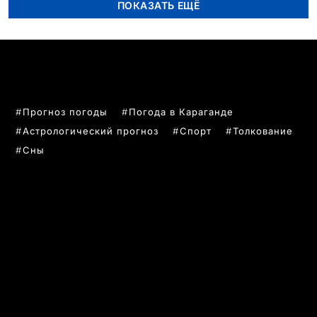
ПОКАЗАТЬ ЕЩЁ
ПОПУЛЯРНЫЕ ТЕМЫ
Прогноз погоды
Погода в Караганде
Астрологический прогноз
Спорт
Толкование
Сны
РУБРИКИ
Все главные новости
Новости Казахстан
Новости Караганда
Статьи и Обзоры
Новости бизнеса