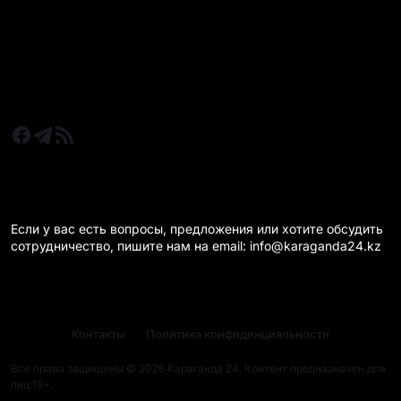
Новости Караганда
Статьи и Обзоры
Новости бизнеса
Новости спорта
КАРАГАНДА 24 НА СВЯЗИ!
Если у вас есть вопросы, предложения или хотите обсудить
сотрудничество, пишите нам на email: info@karaganda24.kz
Контакты
Политика конфиденциальности
Все права защищены © 2026 Караганда 24. Контент предназначен для
лиц 18+.