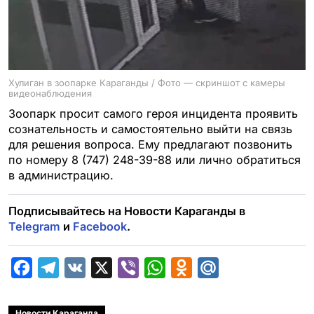
Хулиган в зоопарке Караганды / Фото — скриншот с камеры
видеонаблюдения
Зоопарк просит самого героя инцидента проявить
сознательность и самостоятельно выйти на связь
для решения вопроса. Ему предлагают позвонить
по номеру 8 (747) 248-39-88 или лично обратиться
в администрацию.
Подписывайтесь на Новости Караганды в
Telegram
и
Facebook
.
F
T
V
X
V
W
O
M
a
e
K
i
h
d
a
c
l
b
a
n
i
Новости Караганда