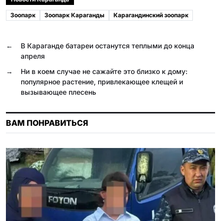
e
e
e
t
o
l
Зоопарк
Зоопарк Караганды
Карагандинский зоопарк
b
g
r
s
k
.
o
r
A
l
R
←
В Караганде батареи останутся теплыми до конца
o
a
p
a
u
апреля
k
m
p
s
→
Ни в коем случае не сажайте это близко к дому:
популярное растение, привлекающее клещей и
s
вызывающее плесень
n
i
ВАМ ПОНРАВИТЬСЯ
k
i