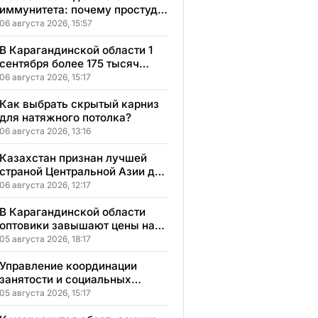
иммунитета: почему простуды
у детей протекают иначе и как
06 августа 2026, 15:57
правильно им помогать
В Карагандинской области 1
сентября более 175 тысяч
школьников начнут учебный
06 августа 2026, 15:17
год
Как выбрать скрытый карниз
для натяжного потолка?
06 августа 2026, 13:16
Казахстан признан лучшей
страной Центральной Азии для
переезда
06 августа 2026, 12:17
В Карагандинской области
оптовики завышают цены на
продукты до 50%
05 августа 2026, 18:17
Управление координации
занятости и социальных
программ Карагандинской
05 августа 2026, 15:17
области сменило место