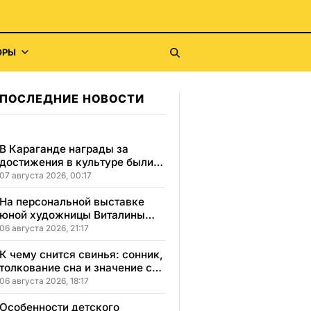
ОРЫ
ПОСЛЕДНИЕ НОВОСТИ
В Караганде награды за
достижения в культуре были
вручены 5 лауреатам
07 августа 2026, 00:17
На персональной выставке
юной художницы Виталины
представлено 156 работ
06 августа 2026, 21:17
К чему снится свинья: сонник,
толкование сна и значение сна
для вашей жизни
06 августа 2026, 18:17
Особенности детского