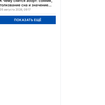
расположения
К чему снится аборт: сонник,
толкование сна и значение
увиденного
05 августа 2026, 09:17
ПОКАЗАТЬ ЕЩЁ