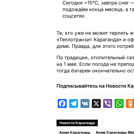
Сегодня +15°С, завтра снег —
подождём конца месяца, а та
соцсетях.
Те, кто уже не может терпеть ж
«Теплотранзит Караганда» и оф
доме. Правда, для этого потреб
По традиции, отопительный сез
на 1 мая. Если погода не преп
тогда батареи окончательно ос
Подписывайтесь на Новости Ка
F
T
V
X
V
W
a
e
K
i
h
c
l
b
a
Новости Караганда
e
e
e
t
Аким Караганды
Аким Караганды Ме