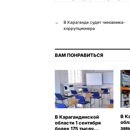
b
g
r
s
o
r
A
←
В Караганде судят чиновника-
o
a
p
коррупционера
k
m
p
ВАМ ПОНРАВИТЬСЯ
В К
В Карагандинской
обл
области 1 сентября
зав
более 175 тысяч