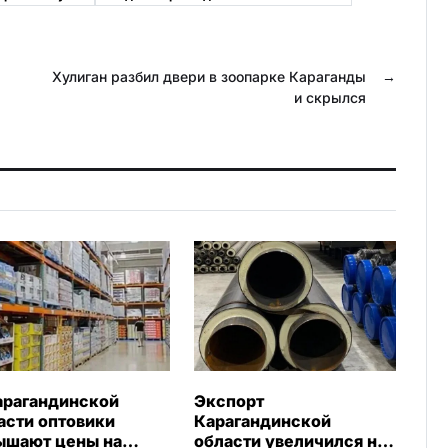
k
.
l
R
a
u
Хулиган разбил двери в зоопарке Караганды
→
и скрылся
s
s
n
i
k
i
арагандинской
Экспорт
асти оптовики
Карагандинской
ышают цены на
области увеличился на