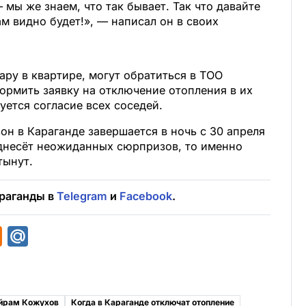
 мы же знаем, что так бывает. Так что давайте
м видно будет!», — написал он в своих
ару в квартире, могут обратиться в ТОО
ормить заявку на отключение отопления в их
уется согласие всех соседей.
он в Караганде завершается в ночь с 30 апреля
однесёт неожиданных сюрпризов, то именно
тынут.
раганды в
Telegram
и
Facebook
.
O
M
d
a
n
i
o
l
йрам Кожухов
Когда в Караганде отключат отопление