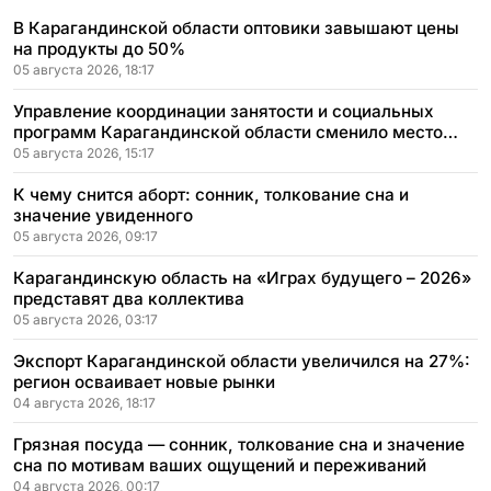
В Карагандинской области оптовики завышают цены
на продукты до 50%
05 августа 2026, 18:17
Управление координации занятости и социальных
программ Карагандинской области сменило место
расположения
05 августа 2026, 15:17
К чему снится аборт: сонник, толкование сна и
значение увиденного
05 августа 2026, 09:17
Карагандинскую область на «Играх будущего – 2026»
представят два коллектива
05 августа 2026, 03:17
Экспорт Карагандинской области увеличился на 27%:
регион осваивает новые рынки
04 августа 2026, 18:17
Грязная посуда — сонник, толкование сна и значение
сна по мотивам ваших ощущений и переживаний
04 августа 2026, 00:17