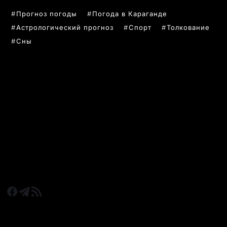
Прогноз погоды
Погода в Караганде
Астрологический прогноз
Спорт
Толкование
Сны
РУБРИКИ
Все главные новости
Новости Казахстан
Новости Караганда
Статьи и Обзоры
Новости бизнеса
Новости спорта
КАРАГАНДА 24 НА СВЯЗИ!