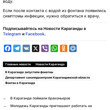
воду.
Если после контакта с водой из фонтана появились
симптомы инфекции, нужно обратиться к врачу.
Подписывайтесь на Новости Караганды в
Telegram
и
Facebook
.
F
T
V
X
V
W
O
M
a
e
K
i
h
d
a
c
l
b
a
n
i
Главные новости
Новости Караганда
e
e
e
t
o
l
В Караганде запустили фонатны
b
g
r
s
k
.
Департамент санэпидконтроля Карагандинской области
Фонтан в Караганде
o
r
A
l
R
o
a
p
a
u
←
В Караганде поймали браконьеров
k
m
p
s
→
Молодежь Караганды приглашают работать на
s