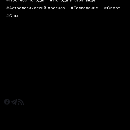
Астрологический прогноз
Толкование
Спорт
Сны
РУБРИКИ
Все главные новости
Новости Казахстан
Новости Караганда
Статьи и Обзоры
Новости бизнеса
Новости спорта
КАРАГАНДА 24 НА СВЯЗИ!