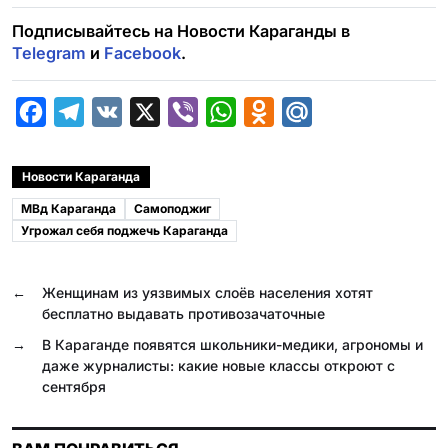
Подписывайтесь на Новости Караганды в
Telegram
и
Facebook
.
F
T
V
X
V
W
O
M
a
e
K
i
h
d
a
c
l
b
a
n
i
Новости Караганда
e
e
e
t
o
l
МВд Караганда
Самоподжиг
b
g
r
s
k
.
Угрожал себя поджечь Караганда
o
r
A
l
R
o
a
p
a
u
←
Женщинам из уязвимых слоёв населения хотят
бесплатно выдавать противозачаточные
k
m
p
s
→
В Караганде появятся школьники-медики, агрономы и
s
даже журналисты: какие новые классы откроют с
n
сентября
i
k