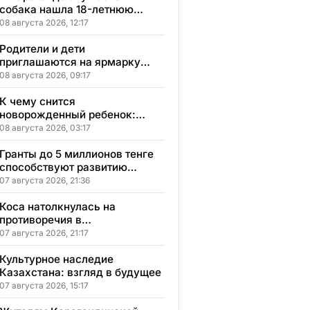
собака нашла 18-летнюю
девушку, пропавшую после
08 августа 2026, 12:17
свидания
Родители и дети
приглашаются на ярмарку
школьной одежды в
08 августа 2026, 09:17
Казахстане
К чему снится
новорожденный ребенок:
сонник, толкование и
08 августа 2026, 03:17
значение сна
Гранты до 5 миллионов тенге
способствуют развитию
социального бизнеса в
07 августа 2026, 21:36
Карагандинской области
Коса натолкнулась на
противоречия в
Карагандинской области
07 августа 2026, 21:17
Культурное наследие
Казахстана: взгляд в будущее
07 августа 2026, 15:17