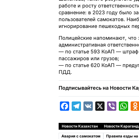
работе и росту ответственност
сравнение: в 2023 году было 
пользователей самокатов. Наиб
игнорирование пешеходных пер
Полицейские напоминают, что 
административная ответственн
— по статье 593 КоАП — штраф
пассажиров или грузов;
— по статье 620 КоАП — преду
ПДД.
Подписывайтесь на Новости Ка
F
T
V
X
V
W
a
e
K
i
h
c
l
b
a
Новости Казахстан
Новости Караганд
e
e
e
t
Авария с самокатом
Правила езды на