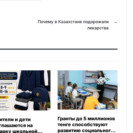
k
.
l
R
a
u
Почему в Казахстане подорожали
→
лекарства
s
s
n
i
k
i
Гранты до 5 миллионов
ители и дети
тенге способствуют
глашаются на
развитию социального
арку школьной