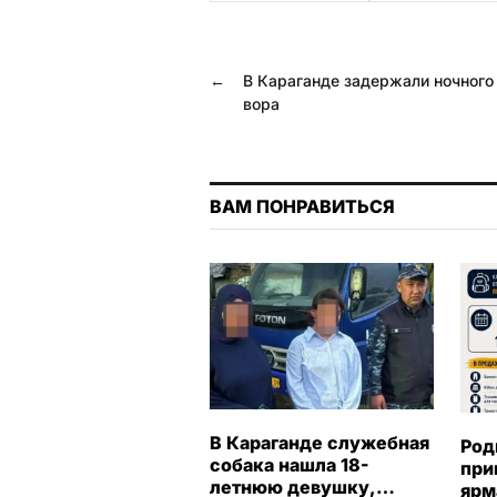
b
g
r
s
o
r
A
←
В Караганде задержали ночного
o
a
p
вора
k
m
p
ВАМ ПОНРАВИТЬСЯ
В Караганде служебная
Род
собака нашла 18-
при
летнюю девушку,
ярм