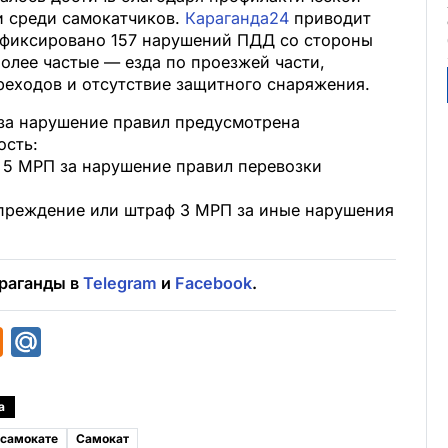
и среди самокатчиков.
Караганда24
приводит
зафиксировано 157 нарушений ПДД со стороны
олее частые — езда по проезжей части,
еходов и отсутствие защитного снаряжения.
за нарушение правил предусмотрена
ость:
 5 МРП за нарушение правил перевозки
преждение или штраф 3 МРП за иные нарушения
раганды в
Telegram
и
Facebook
.
O
M
d
a
n
i
а
o
l
 самокате
Самокат