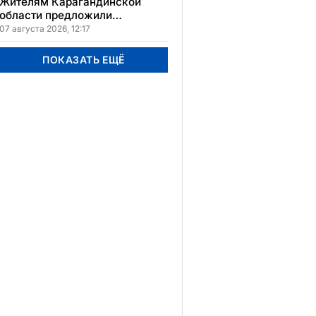
Жителям Карагандинской
области предложили
бесплатное обучение с
07 августа 2026, 12:17
гарантией трудоустройства
ПОКАЗАТЬ ЕЩЁ