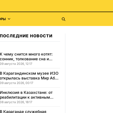
ОРЫ
ПОСЛЕДНИЕ НОВОСТИ
К чему снится много котят:
сонник, толкование сна и
значение сна для вашей
09 августа 2026, 12:17
жизни
В Карагандинском музее ИЗО
открылась выставка Мир Абая
в красках и образах
09 августа 2026, 00:17
Инклюзия в Казахстане: от
реабилитации к активным
победам и самостоятельности
08 августа 2026, 18:17
В Караганде служебная