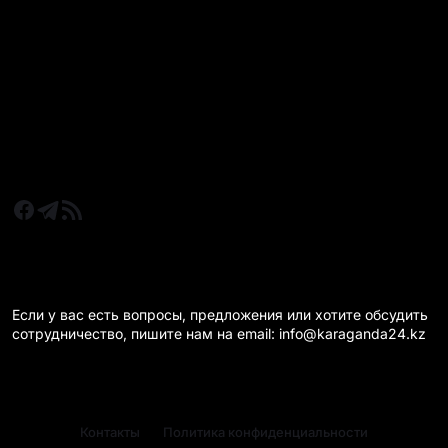
Все главные новости
Новости Казахстан
Новости Караганда
Статьи и Обзоры
Новости бизнеса
Новости спорта
КАРАГАНДА 24 НА СВЯЗИ!
Если у вас есть вопросы, предложения или хотите обсудить
сотрудничество, пишите нам на email: info@karaganda24.kz
Контакты
Политика конфиденциальности