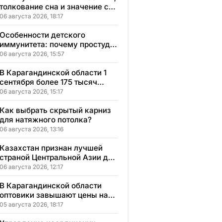
толкование сна и значение сна
для вашей жизни
06 августа 2026, 18:17
Особенности детского
иммунитета: почему простуды
у детей протекают иначе и как
06 августа 2026, 15:57
правильно им помогать
В Карагандинской области 1
сентября более 175 тысяч
школьников начнут учебный
06 августа 2026, 15:17
год
Как выбрать скрытый карниз
для натяжного потолка?
06 августа 2026, 13:16
Казахстан признан лучшей
страной Центральной Азии для
переезда
06 августа 2026, 12:17
В Карагандинской области
оптовики завышают цены на
продукты до 50%
05 августа 2026, 18:17