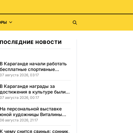
ОРЫ
ПОСЛЕДНИЕ НОВОСТИ
В Караганде начали работать
бесплатные спортивные
секции для детей с
07 августа 2026, 03:17
инвалидностью
В Караганде награды за
достижения в культуре были
вручены 5 лауреатам
07 августа 2026, 00:17
На персональной выставке
юной художницы Виталины
представлено 156 работ
06 августа 2026, 21:17
К чему снится свинья: сонник,