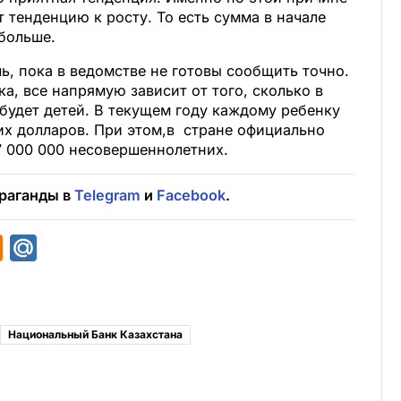
 тенденцию к росту. То есть сумма в начале
больше.
ь, пока в ведомстве не готовы сообщить точно.
а, все напрямую зависит от того, сколько в
будет детей. В текущем году каждому ребенку
их долларов. При этом,в стране официально
7 000 000 несовершеннолетних.
раганды в
Telegram
и
Facebook
.
O
M
d
a
n
i
o
l
Национальный Банк Казахстана
k
.
l
R