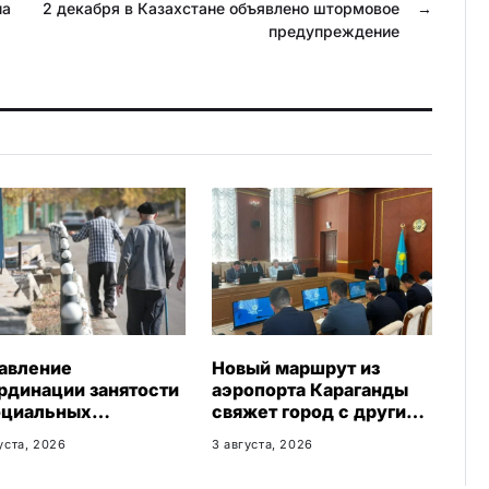
на
a
2 декабря в Казахстане объявлено штормовое
u
→
предупреждение
s
s
n
i
k
i
авление
Новый маршрут из
рдинации занятости
аэропорта Караганды
оциальных
свяжет город с другими
грамм
регионами Казахстана
уста, 2026
3 августа, 2026
агандинской
асти сменило место