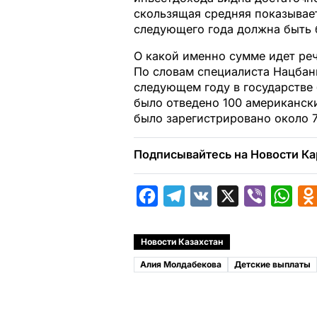
скользящая средняя показывает
следующего года должна быть 
О какой именно сумме идет реч
По словам специалиста Нацбанк
следующем году в государстве 
было отведено 100 американск
было зарегистрировано около 
Подписывайтесь на Новости Ка
F
T
V
X
V
W
a
e
K
i
h
c
l
b
a
Новости Казахстан
e
e
e
t
Алия Молдабекова
Детские выплаты
b
g
r
s
o
r
A