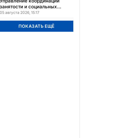
Управление координации
занятости и социальных
программ Карагандинской
05 августа 2026, 15:17
области сменило место
расположения
ПОКАЗАТЬ ЕЩЁ