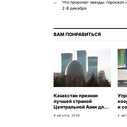
←
Что пророчат звезды: гороскоп 
o
a
p
2-8 декабря
k
m
p
ВАМ ПОНРАВИТЬСЯ
Казахстан признан
Упр
лучшей страной
коо
Центральной Азии для
и с
переезда
про
6 августа, 2026
5 авг
Кар
обл