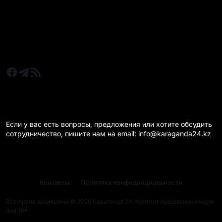
Новости Караганда
Статьи и Обзоры
Новости бизнеса
Новости спорта
КАРАГАНДА 24 НА СВЯЗИ!
Если у вас есть вопросы, предложения или хотите обсудить
сотрудничество, пишите нам на email: info@karaganda24.kz
Контакты
Политика конфиденциальности
Все права защищены © 2026 Караганда 24. Контент предназначен для
лиц 18+.