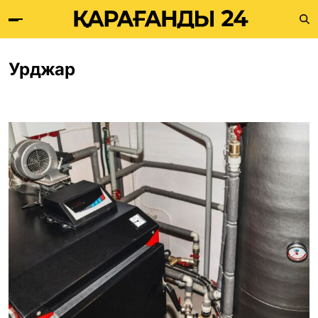
Урджар