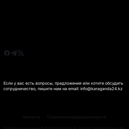
Новости Казахстан
Новости Караганда
Статьи и Обзоры
Новости бизнеса
Новости спорта
КАРАГАНДА 24 НА СВЯЗИ!
Если у вас есть вопросы, предложения или хотите обсудить
сотрудничество, пишите нам на email: info@karaganda24.kz
Контакты
Политика конфиденциальности
Все права защищены © 2026 Караганда 24. Контент предназначен для