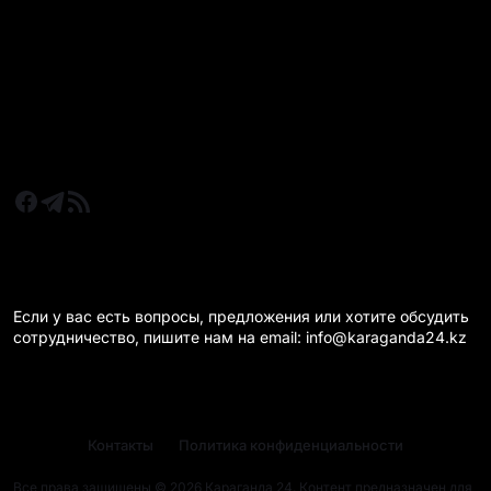
Новости Казахстан
Новости Караганда
Статьи и Обзоры
Новости бизнеса
Новости спорта
КАРАГАНДА 24 НА СВЯЗИ!
Если у вас есть вопросы, предложения или хотите обсудить
сотрудничество, пишите нам на email: info@karaganda24.kz
Контакты
Политика конфиденциальности
Все права защищены © 2026 Караганда 24. Контент предназначен для