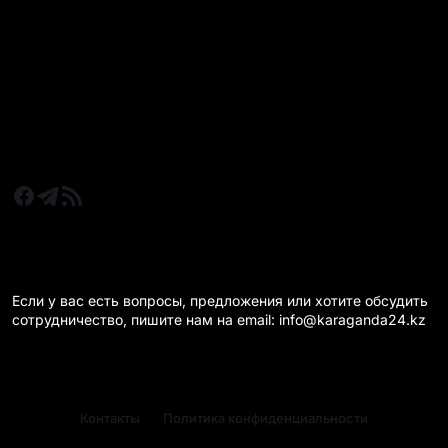
Все главные новости
Новости Казахстан
Новости Караганда
Статьи и Обзоры
Новости бизнеса
Новости спорта
КАРАГАНДА 24 НА СВЯЗИ!
Если у вас есть вопросы, предложения или хотите обсудить
сотрудничество, пишите нам на email: info@karaganda24.kz
Контакты
Политика конфиденциальности