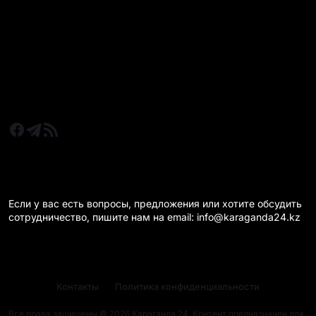
Новости Казахстан
Новости Караганда
Статьи и Обзоры
Новости бизнеса
Новости спорта
КАРАГАНДА 24 НА СВЯЗИ!
Если у вас есть вопросы, предложения или хотите обсудить
сотрудничество, пишите нам на email: info@karaganda24.kz
Контакты
Политика конфиденциальности
Все права защищены © 2026 Караганда 24. Контент предназначен для