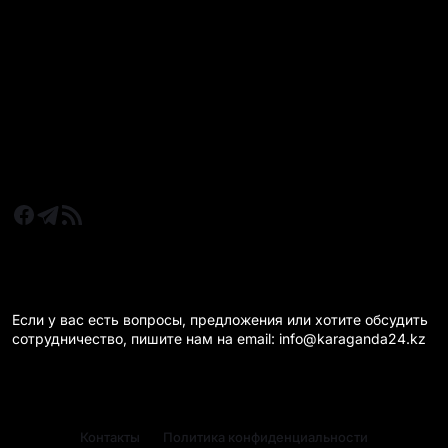
Все главные новости
Новости Казахстан
Новости Караганда
Статьи и Обзоры
Новости бизнеса
Новости спорта
КАРАГАНДА 24 НА СВЯЗИ!
Если у вас есть вопросы, предложения или хотите обсудить
сотрудничество, пишите нам на email: info@karaganda24.kz
Контакты
Политика конфиденциальности