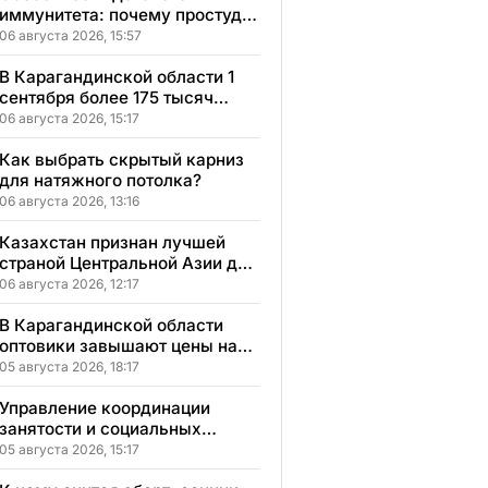
иммунитета: почему простуды
у детей протекают иначе и как
06 августа 2026, 15:57
правильно им помогать
В Карагандинской области 1
сентября более 175 тысяч
школьников начнут учебный
06 августа 2026, 15:17
год
Как выбрать скрытый карниз
для натяжного потолка?
06 августа 2026, 13:16
Казахстан признан лучшей
страной Центральной Азии для
переезда
06 августа 2026, 12:17
В Карагандинской области
оптовики завышают цены на
продукты до 50%
05 августа 2026, 18:17
Управление координации
занятости и социальных
программ Карагандинской
05 августа 2026, 15:17
области сменило место