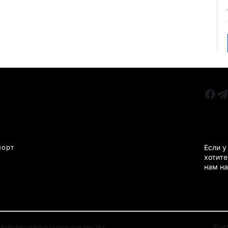
РУБРИКИ
Все главные новости
КАРА
Новости Казахстан
Новости Караганда
порт
Если у
хотите
Статьи и Обзоры
нам на
Новости бизнеса
Новости спорта
Кон
Контент предназначен для лиц 18+.