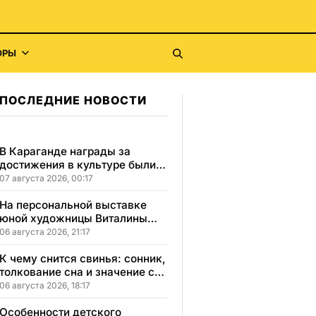
ОРЫ
ПОСЛЕДНИЕ НОВОСТИ
В Караганде награды за
достижения в культуре были
вручены 5 лауреатам
07 августа 2026, 00:17
На персональной выставке
юной художницы Виталины
представлено 156 работ
06 августа 2026, 21:17
К чему снится свинья: сонник,
толкование сна и значение сна
для вашей жизни
06 августа 2026, 18:17
Особенности детского