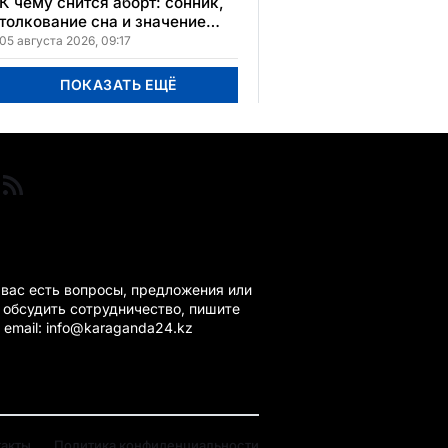
расположения
К чему снится аборт: сонник,
толкование сна и значение
увиденного
05 августа 2026, 09:17
ПОКАЗАТЬ ЕЩЁ
ГАНДА 24 НА СВЯЗИ!
 вас есть вопросы, предложения или
 обсудить сотрудничество, пишите
 email: info@karaganda24.kz
такты
Политика конфиденциальности