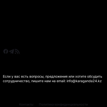
Все главные новости
Новости Казахстан
Новости Караганда
Статьи и Обзоры
Новости бизнеса
Новости спорта
КАРАГАНДА 24 НА СВЯЗИ!
Если у вас есть вопросы, предложения или хотите обсудить
сотрудничество, пишите нам на email: info@karaganda24.kz
Контакты
Политика конфиденциальности