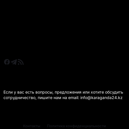
Все главные новости
Новости Казахстан
Новости Караганда
Статьи и Обзоры
Новости бизнеса
Новости спорта
КАРАГАНДА 24 НА СВЯЗИ!
Если у вас есть вопросы, предложения или хотите обсудить
сотрудничество, пишите нам на email: info@karaganda24.kz
Контакты
Политика конфиденциальности