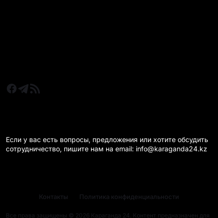
Новости Казахстан
Новости Караганда
Статьи и Обзоры
Новости бизнеса
Новости спорта
КАРАГАНДА 24 НА СВЯЗИ!
Если у вас есть вопросы, предложения или хотите обсудить
сотрудничество, пишите нам на email: info@karaganda24.kz
Контакты
Политика конфиденциальности
Все права защищены © 2026 Караганда 24. Контент предназначен для