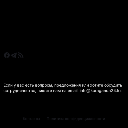
Новости Казахстан
Новости Караганда
Статьи и Обзоры
Новости бизнеса
Новости спорта
КАРАГАНДА 24 НА СВЯЗИ!
Если у вас есть вопросы, предложения или хотите обсудить
сотрудничество, пишите нам на email: info@karaganda24.kz
Контакты
Политика конфиденциальности