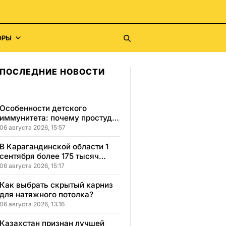
ОРЫ
ПОСЛЕДНИЕ НОВОСТИ
Особенности детского
иммунитета: почему простуды
у детей протекают иначе и как
06 августа 2026, 15:57
правильно им помогать
В Карагандинской области 1
сентября более 175 тысяч
школьников начнут учебный
06 августа 2026, 15:17
год
Как выбрать скрытый карниз
для натяжного потолка?
06 августа 2026, 13:16
Казахстан признан лучшей