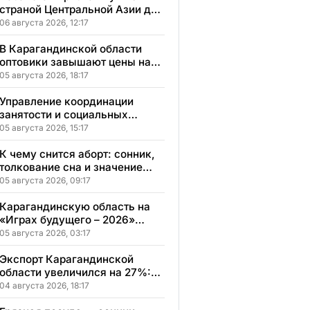
страной Центральной Азии для
переезда
06 августа 2026, 12:17
В Карагандинской области
оптовики завышают цены на
продукты до 50%
05 августа 2026, 18:17
Управление координации
занятости и социальных
программ Карагандинской
05 августа 2026, 15:17
области сменило место
расположения
К чему снится аборт: сонник,
толкование сна и значение
увиденного
05 августа 2026, 09:17
Карагандинскую область на
«Играх будущего – 2026»
представят два коллектива
05 августа 2026, 03:17
Экспорт Карагандинской
области увеличился на 27%:
регион осваивает новые
04 августа 2026, 18:17
рынки