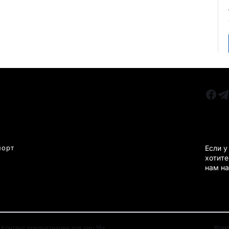
РУБРИКИ
Все главные новости
КАРА
Новости Казахстан
Новости Караганда
порт
Если у
хотите
Статьи и Обзоры
нам на
Новости бизнеса
Новости спорта
Кон
Контент предназначен для лиц 18+.