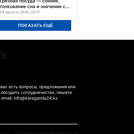
Грязная посуда — сонник,
толкование сна и значение сна
по мотивам ваших ощущений
04 августа 2026, 00:17
и переживаний
ПОКАЗАТЬ ЕЩЁ
ГАНДА 24 НА СВЯЗИ!
 вас есть вопросы, предложения или
 обсудить сотрудничество, пишите
 email: info@karaganda24.kz
такты
Политика конфиденциальности