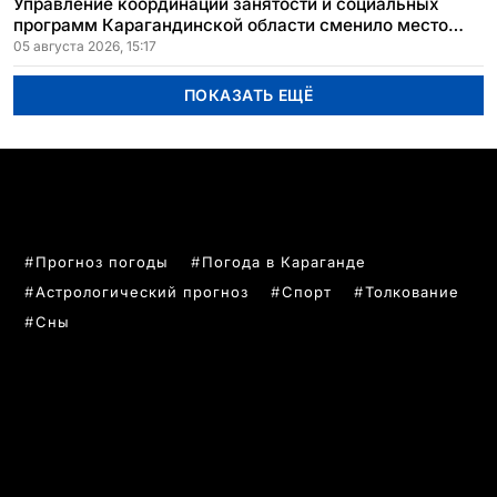
Управление координации занятости и социальных
программ Карагандинской области сменило место
расположения
05 августа 2026, 15:17
ПОКАЗАТЬ ЕЩЁ
ПОПУЛЯРНЫЕ ТЕМЫ
Прогноз погоды
Погода в Караганде
Астрологический прогноз
Спорт
Толкование
Сны
РУБРИКИ
Все главные новости
Новости Казахстан
Новости Караганда