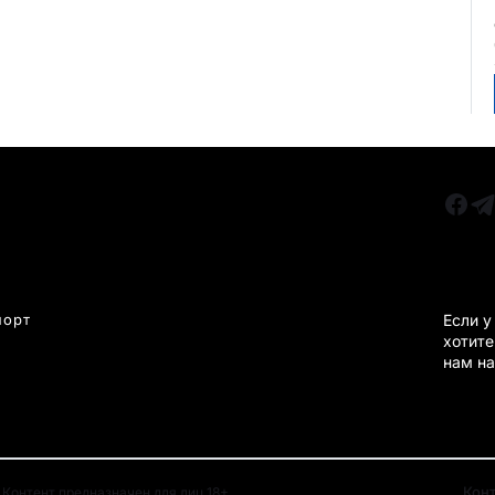
РУБРИКИ
Все главные новости
КАРА
Новости Казахстан
Новости Караганда
порт
Если у
хотите
Статьи и Обзоры
нам на
Новости бизнеса
Новости спорта
Кон
Контент предназначен для лиц 18+.