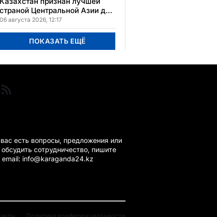
Казахстан признан лучшей
страной Центральной Азии для
переезда
06 августа 2026, 12:17
ПОКАЗАТЬ ЕЩЁ
ГАНДА 24 НА СВЯЗИ!
 вас есть вопросы, предложения или
 обсудить сотрудничество, пишите
 email: info@karaganda24.kz
такты
Политика конфиденциальности