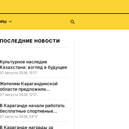
ОРЫ
ПОСЛЕДНИЕ НОВОСТИ
Культурное наследие
Казахстана: взгляд в будущее
07 августа 2026, 15:17
Жителям Карагандинской
области предложили
бесплатное обучение с
07 августа 2026, 12:17
гарантией трудоустройства
В Караганде начали работать
бесплатные спортивные
секции для детей с
07 августа 2026, 03:17
инвалидностью
В Караганде награды за