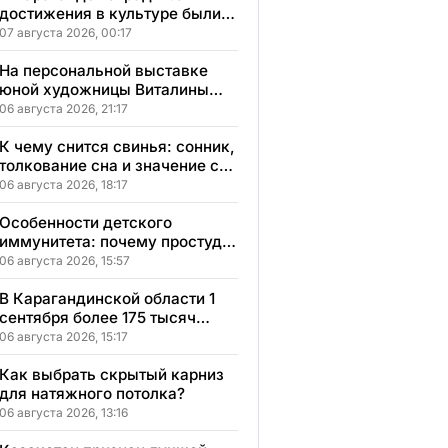
достижения в культуре были
вручены 5 лауреатам
07 августа 2026, 00:17
На персональной выставке
юной художницы Виталины
представлено 156 работ
06 августа 2026, 21:17
К чему снится свинья: сонник,
толкование сна и значение сна
для вашей жизни
06 августа 2026, 18:17
Особенности детского
иммунитета: почему простуды
у детей протекают иначе и как
06 августа 2026, 15:57
правильно им помогать
В Карагандинской области 1
сентября более 175 тысяч
школьников начнут учебный
06 августа 2026, 15:17
год
Как выбрать скрытый карниз
для натяжного потолка?
06 августа 2026, 13:16