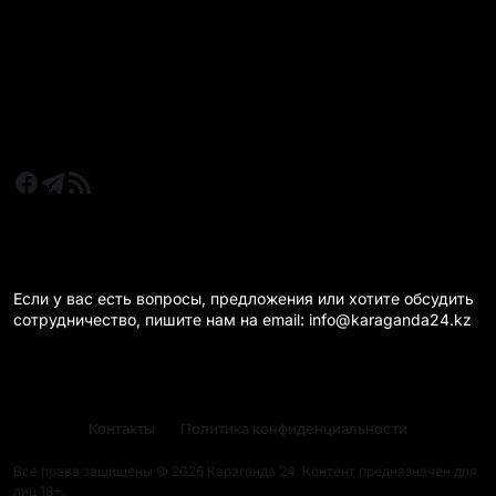
Новости Караганда
Статьи и Обзоры
Новости бизнеса
Новости спорта
КАРАГАНДА 24 НА СВЯЗИ!
Если у вас есть вопросы, предложения или хотите обсудить
сотрудничество, пишите нам на email: info@karaganda24.kz
Контакты
Политика конфиденциальности
Все права защищены © 2026 Караганда 24. Контент предназначен для
лиц 18+.