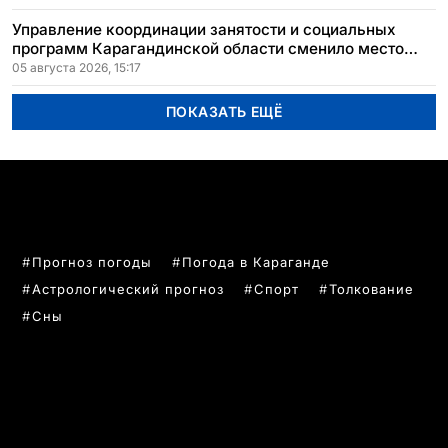
Управление координации занятости и социальных
программ Карагандинской области сменило место
расположения
05 августа 2026, 15:17
ПОКАЗАТЬ ЕЩЁ
ПОПУЛЯРНЫЕ ТЕМЫ
Прогноз погоды
Погода в Караганде
Астрологический прогноз
Спорт
Толкование
Сны
РУБРИКИ
Все главные новости
Новости Казахстан