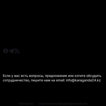
Все главные новости
Новости Казахстан
Новости Караганда
Статьи и Обзоры
Новости бизнеса
Новости спорта
КАРАГАНДА 24 НА СВЯЗИ!
Если у вас есть вопросы, предложения или хотите обсудить
сотрудничество, пишите нам на email: info@karaganda24.kz
Контакты
Политика конфиденциальности