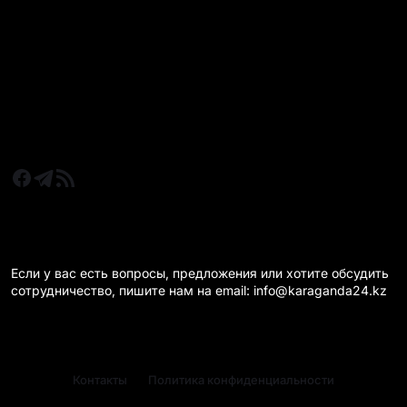
Все главные новости
Новости Казахстан
Новости Караганда
Статьи и Обзоры
Новости бизнеса
Новости спорта
КАРАГАНДА 24 НА СВЯЗИ!
Если у вас есть вопросы, предложения или хотите обсудить
сотрудничество, пишите нам на email: info@karaganda24.kz
Контакты
Политика конфиденциальности