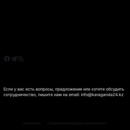
Все главные новости
Новости Казахстан
Новости Караганда
Статьи и Обзоры
Новости бизнеса
Новости спорта
КАРАГАНДА 24 НА СВЯЗИ!
Если у вас есть вопросы, предложения или хотите обсудить
сотрудничество, пишите нам на email: info@karaganda24.kz
Контакты
Политика конфиденциальности