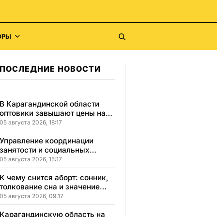
ОРЫ
ПОСЛЕДНИЕ НОВОСТИ
В Карагандинской области
оптовики завышают цены на
продукты до 50%
05 августа 2026, 18:17
Управление координации
занятости и социальных
программ Карагандинской
05 августа 2026, 15:17
области сменило место
расположения
К чему снится аборт: сонник,
толкование сна и значение
увиденного
05 августа 2026, 09:17
Карагандинскую область на