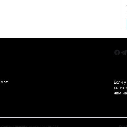
РУБРИКИ
Все главные новости
КАРА
Новости Казахстан
Новости Караганда
порт
Если у
хотите
Статьи и Обзоры
нам на
Новости бизнеса
Новости спорта
Кон
Контент предназначен для лиц 18+.