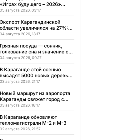
«Играх будущего – 2026»
представят два коллектива
05 августа 2026, 03:17
Экспорт Карагандинской
области увеличился на 27%:
регион осваивает новые
04 августа 2026, 18:17
рынки
Грязная посуда — сонник,
толкование сна и значение сна
по мотивам ваших ощущений
04 августа 2026, 00:17
и переживаний
В Караганде этой осенью
высадят 5000 новых деревьев
в экопарке
03 августа 2026, 21:17
Новый маршрут из аэропорта
Караганды свяжет город с
другими регионами
03 августа 2026, 18:17
Казахстана
В Караганде обновляют
тепломагистрали М-2 и М-3
02 августа 2026, 21:57