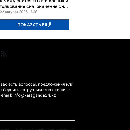
К чему снится тыква: сонник и
толкование сна, значение сна
в различных культурах
02 августа 2026, 15:18
ПОКАЗАТЬ ЕЩЁ
ГАНДА 24 НА СВЯЗИ!
 вас есть вопросы, предложения или
 обсудить сотрудничество, пишите
 email: info@karaganda24.kz
такты
Политика конфиденциальности