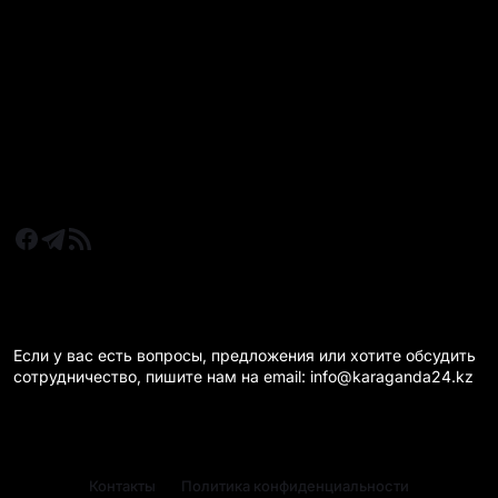
Все главные новости
Новости Казахстан
Новости Караганда
Статьи и Обзоры
Новости бизнеса
Новости спорта
КАРАГАНДА 24 НА СВЯЗИ!
Если у вас есть вопросы, предложения или хотите обсудить
сотрудничество, пишите нам на email: info@karaganda24.kz
Контакты
Политика конфиденциальности