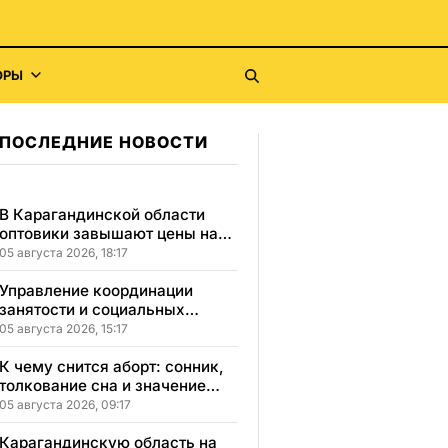
ОРЫ
ПОСЛЕДНИЕ НОВОСТИ
В Карагандинской области
оптовики завышают цены на
продукты до 50%
05 августа 2026, 18:17
Управление координации
занятости и социальных
программ Карагандинской
05 августа 2026, 15:17
области сменило место
расположения
К чему снится аборт: сонник,
толкование сна и значение
увиденного
05 августа 2026, 09:17
Карагандинскую область на