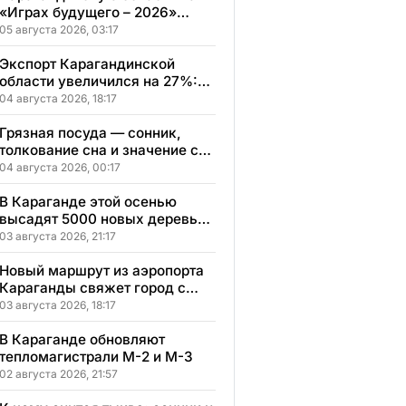
«Играх будущего – 2026»
представят два коллектива
05 августа 2026, 03:17
Экспорт Карагандинской
области увеличился на 27%:
регион осваивает новые
04 августа 2026, 18:17
рынки
Грязная посуда — сонник,
толкование сна и значение сна
по мотивам ваших ощущений
04 августа 2026, 00:17
и переживаний
В Караганде этой осенью
высадят 5000 новых деревьев
в экопарке
03 августа 2026, 21:17
Новый маршрут из аэропорта
Караганды свяжет город с
другими регионами
03 августа 2026, 18:17
Казахстана
В Караганде обновляют
тепломагистрали М-2 и М-3
02 августа 2026, 21:57