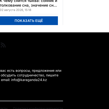
К чему снится тыква: сонник и
толкование сна, значение сна
в различных культурах
02 августа 2026, 15:18
ПОКАЗАТЬ ЕЩЁ
ГАНДА 24 НА СВЯЗИ!
 вас есть вопросы, предложения или
 обсудить сотрудничество, пишите
 email: info@karaganda24.kz
такты
Политика конфиденциальности