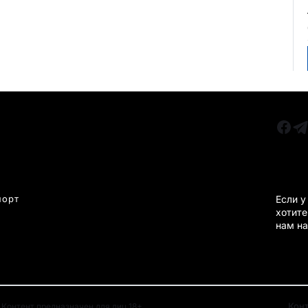
РУБРИКИ
Все главные новости
КАРА
Новости Казахстан
Новости Караганда
порт
Если у
хотите
Статьи и Обзоры
нам на
Новости бизнеса
Новости спорта
Кон
Контент предназначен для лиц 18+.