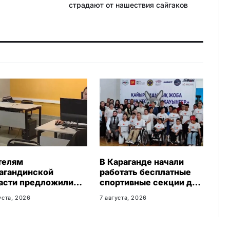
страдают от нашествия сайгаков
s
s
n
i
k
i
телям
В Караганде начали
агандинской
работать бесплатные
асти предложили
спортивные секции для
платное обучение с
детей с инвалидностью
уста, 2026
7 августа, 2026
антией
доустройства