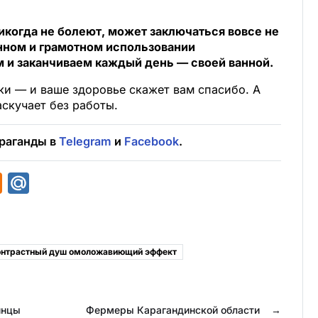
никогда не болеют, может заключаться вовсе не
анном и грамотном использовании
м и заканчиваем каждый день — своей ванной.
ки — и ваше здоровье скажет вам спасибо. А
аскучает без работы.
раганды в
Telegram
и
Facebook
.
O
M
d
a
n
i
o
l
нтрастный душ омоложавиющий эффект
k
.
l
R
инцы
a
u
Фермеры Карагандинской области
→