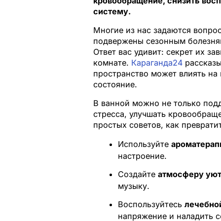
кровообращение, снизить вос
систему.
Многие из нас задаются вопро
подвержены сезонным болезня
Ответ вас удивит: секрет их з
комнате.
Караганда24
рассказы
пространство может влиять на
состояние.
В ванной можно не только подд
стресса, улучшать кровообраще
простых советов, как преврати
Используйте
ароматера
настроение.
Создайте
атмосферу уют
музыку.
Воспользуйтесь
лечебно
напряжение и наладить с