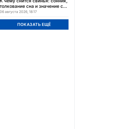
К чему снится свинья: сонник,
толкование сна и значение сна
для вашей жизни
06 августа 2026, 18:17
ПОКАЗАТЬ ЕЩЁ