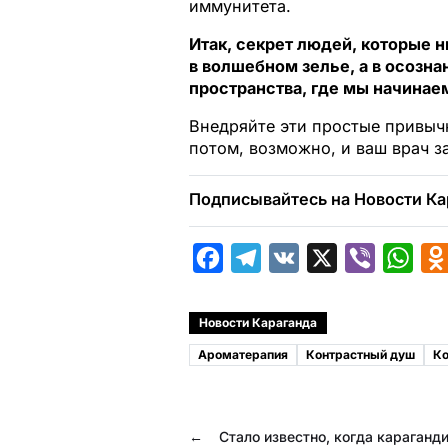
иммунитета.
Итак, секрет людей, которые 
в волшебном зелье, а в осозн
пространства, где мы начинае
Внедряйте эти простые привыч
потом, возможно, и ваш врач з
Подписывайтесь на Новости Ка
F
T
V
X
V
W
a
e
K
i
h
c
l
b
a
Новости Караганда
e
e
e
t
Ароматерапия
Контрастный душ
Ко
b
g
r
s
o
r
A
←
Стало известно, когда караганд
o
a
p