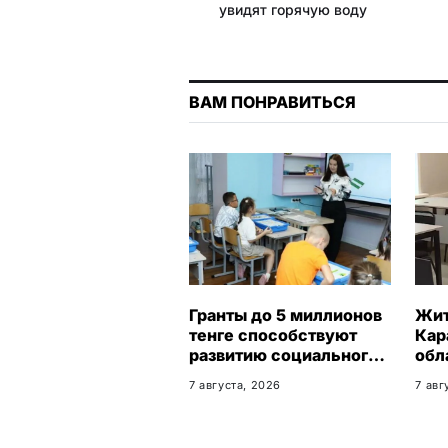
увидят горячую воду
k
m
p
ВАМ ПОНРАВИТЬСЯ
Гранты до 5 миллионов
Жи
тенге способствуют
Кар
развитию социального
обл
бизнеса в
бес
7 августа, 2026
7 авг
Карагандинской
гар
области
тру