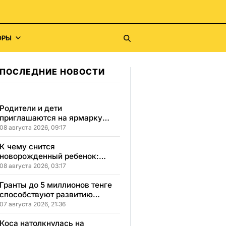
ОРЫ
ПОСЛЕДНИЕ НОВОСТИ
Родители и дети
приглашаются на ярмарку
школьной одежды в
08 августа 2026, 09:17
Казахстане
К чему снится
новорожденный ребенок:
сонник, толкование и
08 августа 2026, 03:17
значение сна
Гранты до 5 миллионов тенге
способствуют развитию
социального бизнеса в
07 августа 2026, 21:36
Карагандинской области
Коса натолкнулась на