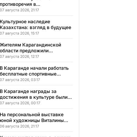
противоречия в
Карагандинской области
07 августа 2026, 21:17
Культурное наследие
Казахстана: взгляд в будущее
07 августа 2026, 15:17
Жителям Карагандинской
области предложили
бесплатное обучение с
07 августа 2026, 12:17
гарантией трудоустройства
В Караганде начали работать
бесплатные спортивные
секции для детей с
07 августа 2026, 03:17
инвалидностью
В Караганде награды за
достижения в культуре были
вручены 5 лауреатам
07 августа 2026, 00:17
На персональной выставке
юной художницы Виталины
представлено 156 работ
06 августа 2026, 21:17