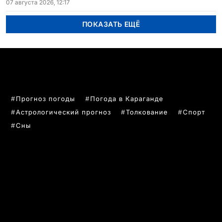
07 августа 2026, 12:17
ПОКАЗАТЬ ЕЩЁ
ПОПУЛЯРНЫЕ ТЕМЫ
Прогноз погоды
Погода в Караганде
Астрологический прогноз
Толкование
Спорт
Сны
РУБРИКИ
Все главные новости
Новости Казахстан
Новости Караганда
Статьи и Обзоры