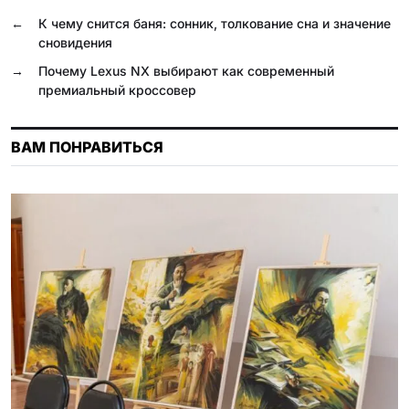
o
r
A
l
R
←
К чему снится баня: сонник, толкование сна и значение
o
a
p
a
u
сновидения
k
m
p
s
→
Почему Lexus NX выбирают как современный
премиальный кроссовер
s
n
ВАМ ПОНРАВИТЬСЯ
i
k
i