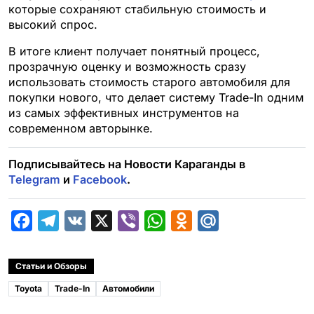
которые сохраняют стабильную стоимость и
высокий спрос.
В итоге клиент получает понятный процесс,
прозрачную оценку и возможность сразу
использовать стоимость старого автомобиля для
покупки нового, что делает систему Trade-In одним
из самых эффективных инструментов на
современном авторынке.
Подписывайтесь на Новости Караганды в
Telegram
и
Facebook
.
F
T
V
X
V
W
O
M
a
e
K
i
h
d
a
c
l
b
a
n
i
Статьи и Обзоры
e
e
e
t
o
l
Toyota
Trade-In
Автомобили
b
g
r
s
k
.