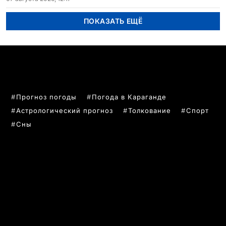
ПОКАЗАТЬ ЕЩЁ
ПОПУЛЯРНЫЕ ТЕМЫ
Прогноз погоды
Погода в Караганде
Астрологический прогноз
Толкование
Спорт
Сны
РУБРИКИ
Все главные новости
Новости Казахстан
Новости Караганда
Статьи и Обзоры