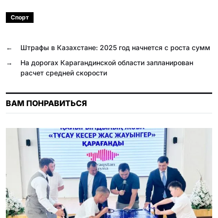
a
e
K
i
h
d
a
c
l
b
a
n
i
Спорт
e
e
e
t
o
l
b
g
r
s
k
.
←
Штрафы в Казахстане: 2025 год начнется с роста сумм
o
r
A
l
R
→
На дорогах Карагандинской области запланирован
расчет средней скорости
o
a
p
a
u
k
m
p
s
s
ВАМ ПОНРАВИТЬСЯ
n
i
k
i