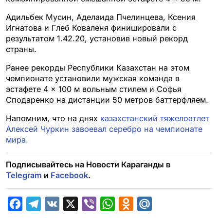
Адильбек Мусин, Аделаида Пчелинцева, Ксения
Игнатова и Глеб Коваленя финишировали с
результатом 1.42.20, установив новый рекорд
страны.
Ранее рекорды Республики Казахстан на этом
чемпионате установили мужская команда в
эстафете 4 × 100 м вольным стилем и Софья
Сподаренко на дистанции 50 метров баттерфляем.
Напомним, что на днях
казахстанский тяжелоатлет
Алексей Чуркин завоевал серебро на чемпионате
мира.
Подписывайтесь на Новости Караганды в
Telegram
и
Facebook
.
F
T
V
X
V
W
O
M