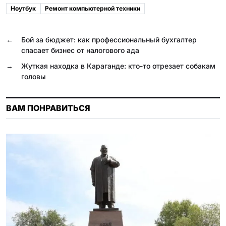
e
e
e
t
o
l
Ноутбук
Ремонт компьютерной техники
b
g
r
s
k
.
o
r
A
l
R
←
Бой за бюджет: как профессиональный бухгалтер
o
a
p
a
u
спасает бизнес от налогового ада
k
m
p
s
→
Жуткая находка в Караганде: кто-то отрезает собакам
головы
s
n
ВАМ ПОНРАВИТЬСЯ
i
k
i