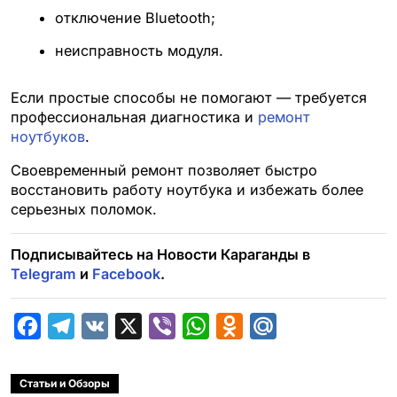
отключение Bluetooth;
неисправность модуля.
Если простые способы не помогают — требуется
профессиональная диагностика и
ремонт
ноутбуков
.
Своевременный ремонт позволяет быстро
восстановить работу ноутбука и избежать более
серьезных поломок.
Подписывайтесь на Новости Караганды в
Telegram
и
Facebook
.
F
T
V
X
V
W
O
M
a
e
K
i
h
d
a
c
l
b
a
n
i
Статьи и Обзоры