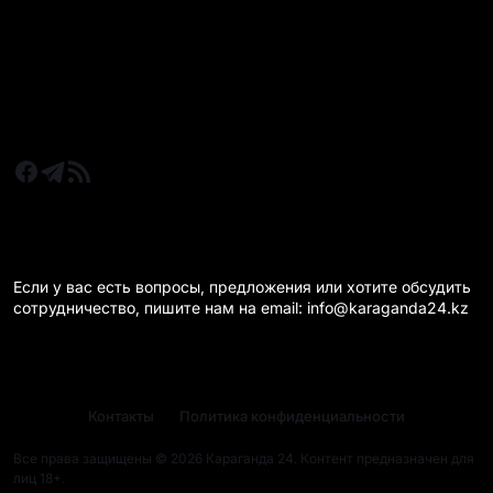
Новости Караганда
Статьи и Обзоры
Новости бизнеса
Новости спорта
КАРАГАНДА 24 НА СВЯЗИ!
Если у вас есть вопросы, предложения или хотите обсудить
сотрудничество, пишите нам на email: info@karaganda24.kz
Контакты
Политика конфиденциальности
Все права защищены © 2026 Караганда 24. Контент предназначен для
лиц 18+.