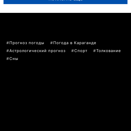
ПОПУЛЯРНЫЕ ТЕМЫ
Прогноз погоды
Погода в Караганде
Астрологический прогноз
Спорт
Толкование
Сны
РУБРИКИ
Все главные новости
Новости Казахстан
Новости Караганда
Статьи и Обзоры
Новости бизнеса
Новости спорта