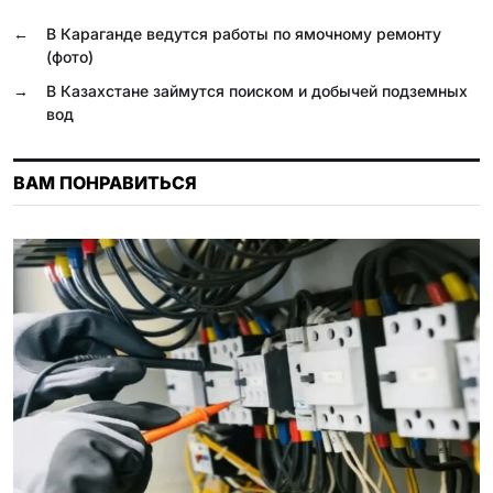
o
r
A
l
R
←
В Караганде ведутся работы по ямочному ремонту
o
a
p
a
u
(фото)
k
m
p
s
→
В Казахстане займутся поиском и добычей подземных
вод
s
n
ВАМ ПОНРАВИТЬСЯ
i
k
i