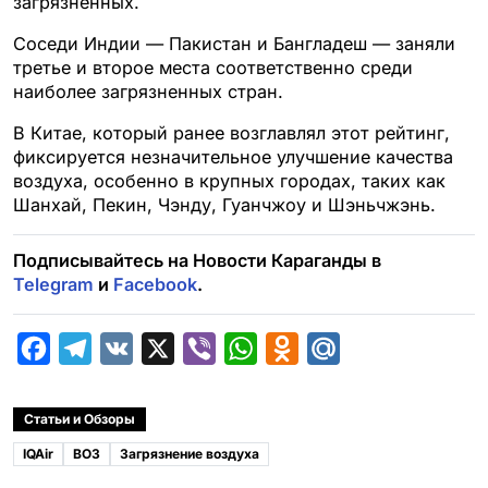
загрязненных.
Соседи Индии — Пакистан и Бангладеш — заняли
третье и второе места соответственно среди
наиболее загрязненных стран.
В Китае, который ранее возглавлял этот рейтинг,
фиксируется незначительное улучшение качества
воздуха, особенно в крупных городах, таких как
Шанхай, Пекин, Чэнду, Гуанчжоу и Шэньчжэнь.
Подписывайтесь на Новости Караганды в
Telegram
и
Facebook
.
F
T
V
X
V
W
O
M
a
e
K
i
h
d
a
c
l
b
a
n
i
Статьи и Обзоры
e
e
e
t
o
l
IQAir
ВОЗ
Загрязнение воздуха
b
g
r
s
k
.