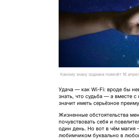
Какому знаку зодиака повезёт 16 апре
Удача — как Wi-Fi: вроде бы н
знать, что судьба — а вместе с
значит иметь серьёзное преим
Жизненные обстоятельства мен
почувствовать себя и повелите
один день. Но вот в чём магия
любимчиком буквально в любой 