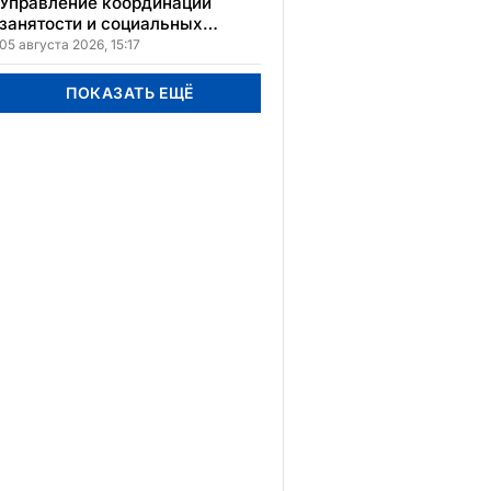
Управление координации
занятости и социальных
программ Карагандинской
05 августа 2026, 15:17
области сменило место
расположения
ПОКАЗАТЬ ЕЩЁ