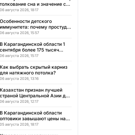
толкование сна и значение сна
для вашей жизни
06 августа 2026, 18:17
Особенности детского
иммунитета: почему простуды
у детей протекают иначе и как
06 августа 2026, 15:57
правильно им помогать
В Карагандинской области 1
сентября более 175 тысяч
школьников начнут учебный
06 августа 2026, 15:17
год
Как выбрать скрытый карниз
для натяжного потолка?
06 августа 2026, 13:16
Казахстан признан лучшей
страной Центральной Азии для
переезда
06 августа 2026, 12:17
В Карагандинской области
оптовики завышают цены на
продукты до 50%
05 августа 2026, 18:17