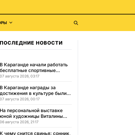
ОРЫ
ПОСЛЕДНИЕ НОВОСТИ
В Караганде начали работать
бесплатные спортивные
секции для детей с
07 августа 2026, 03:17
инвалидностью
В Караганде награды за
достижения в культуре были
вручены 5 лауреатам
07 августа 2026, 00:17
На персональной выставке
юной художницы Виталины
представлено 156 работ
06 августа 2026, 21:17
К чему снится свинья: сонник,