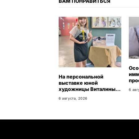
ВАМ ПОНРАВИТЬСЯ
Осо
имм
На персональной
про
выставке юной
про
художницы Виталины
6 авг
пра
представлено 156 работ
6 августа, 2026
ПОПУЛЯРНЫЕ ТЕМЫ