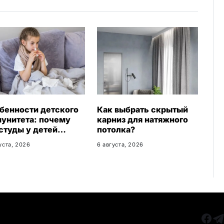
i
k
i
бенности детского
Как выбрать скрытый
унитета: почему
карниз для натяжного
студы у детей
потолка?
текают иначе и как
уста, 2026
6 августа, 2026
вильно им помогать
РУБРИКИ