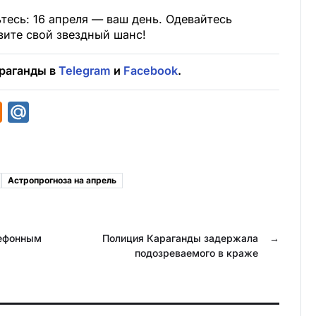
ьтесь: 16 апреля — ваш день. Одевайтесь
вите свой звездный шанс!
раганды в
Telegram
и
Facebook
.
O
M
d
a
n
i
o
l
Астропрогноза на апрель
k
.
l
R
лефонным
a
u
Полиция Караганды задержала
→
подозреваемого в краже
s
s
n