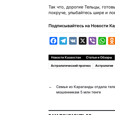
Так что, дорогие Тельцы, готов
покруче, улыбайтесь шире и ло
Подписывайтесь на Новости Ка
F
T
V
X
V
W
a
e
K
i
h
c
l
b
a
Новости Казахстан
Статьи и Обзоры
e
e
e
t
Астрологический прогноз
Астрология
b
g
r
s
o
r
A
←
Семья из Караганды отдала те
o
a
p
мошенникам 5 млн тенге
k
m
p